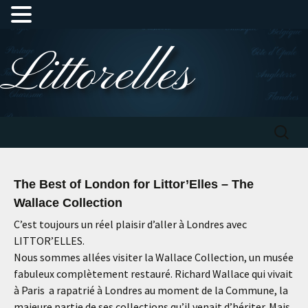
Aller
Littorelles
au
contenu
Recherc
The Best of London for Littor’Elles – The
Wallace Collection
C’est toujours un réel plaisir d’aller à Londres avec
LITTOR’ELLES.
Nous sommes allées visiter la Wallace Collection, un musée
fabuleux complètement restauré. Richard Wallace qui vivait
à Paris a rapatrié à Londres au moment de la Commune, la
majeure partie de ses collections qu’il venait d’hériter. Mais