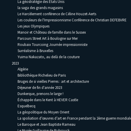
La géostratégie des Etats Unis
la saga des grands magasins
Le Harcèlement conférence de Céline Houzet-Aerts
Les couleurs de l'Impressionnisme Conférence de Christian DEFEBVRE
Les jeux Olympiques
Manoir et Château de famille dans le Sussex
Parcours Street Art à Boulogne sur Mer
Roubaix Tourcoing Journée impressionniste
Surréalisme à Bruxelles
Yuima Nakazato, au delà de la couture
2023
Algérie
Bibliothèque Richelieu de Paris
Bruges de si vieilles Pierres : art et architecture
Déjeuner de fin d'année 2023
Dunkerque, prenons le large !
Échappée dans le Kent à HEVER Castle
Esquelbecq
La géopolitique du Moyen Orient
La spoliation d’œuvres d’art en France pendant la 2ème guerre mondia
Le Baroque et Jean Baptiste Rameau
Le Musée Guillaume de Rubrouck