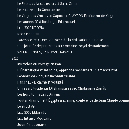
Le Palais de la cathédrale à Saint Omer
Le théâtre de la Grèce ancienne
Le Yoga des Yeux avec Capucine CLAYTON Professeur de Yoga
Les années 30 à Boulogne Billancourt
Lille 3000 UTOPIA
Rosa Bonheur
TAÏWAN et MOI Une Approche de la civilisation Chinoise
Une journée de printemps au domaine Royal de Mariemont
VALENCIENNES, Le ROYAL HAINAUT
2019
Invitation au voyage en Iran
L' Énergétique et ses soins, Approche moderne d'un art ancestral
Léonard de Vinci, un inconnu célèbre
Paris " Luxe, calme et volupté "
Un regard lucide sur l'Afghanistan avec Chabname Zariâb
Les hortillonnages d'Amiens
Toutankhamon et l’Égypte ancienne, conférence de Jean Claude Bonni
Le Street Art
Lille 3000 Eldorado
Lille Intenso Mexicano
Journée japonaise