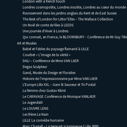
London with a french touch
Londres cosmopolite, Londres insolite, Londres au cœur du monde
Ravissement dans les jardins anglais du Kent et de East Sussex
The Best of London for Littor’Elles – The Wallace Collection
Un Noël de conte de fées à LEEDS
Une journée d'Hiver à Londres
Qui connait, en France, le BLOOMSBURY - Conférence de Mr Guy Téte
Art et Musées
Babel et Fables du paysage flamand à LILLE
Courbet « L’image de la vérité »
DALI – Conférence de Mme VAN LAER
Degas Sculpteur
Gand, Musée du Design et Floralies
Histoire de l’impressionnisme par Mme VAN LAER
L'Europe Lille XXL – Gare St Sauveur et Tri Postal
La femme chez Gustav Klimt
Le CARAVAGE Conférence de Monique VANLAER
Le Jugendstil
Le LOUVRE LENS
Les frères Le Nain
LILLE La comédie humaine
Marc Chagall – La terre est si lumineuse | Lille 3000