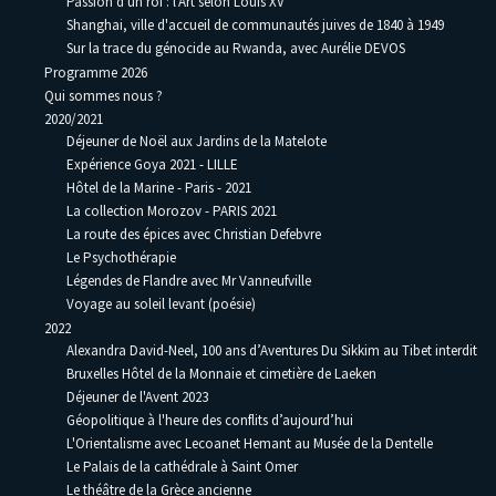
Passion d'un roi : l'Art selon Louis XV
Shanghai, ville d'accueil de communautés juives de 1840 à 1949
Sur la trace du génocide au Rwanda, avec Aurélie DEVOS
Programme 2026
Qui sommes nous ?
2020/2021
Déjeuner de Noël aux Jardins de la Matelote
Expérience Goya 2021 - LILLE
Hôtel de la Marine - Paris - 2021
La collection Morozov - PARIS 2021
La route des épices avec Christian Defebvre
Le Psychothérapie
Légendes de Flandre avec Mr Vanneufville
Voyage au soleil levant (poésie)
2022
Alexandra David-Neel, 100 ans d’Aventures Du Sikkim au Tibet interdit
Bruxelles Hôtel de la Monnaie et cimetière de Laeken
Déjeuner de l'Avent 2023
Géopolitique à l'heure des conflits d’aujourd’hui
L'Orientalisme avec Lecoanet Hemant au Musée de la Dentelle
Le Palais de la cathédrale à Saint Omer
Le théâtre de la Grèce ancienne