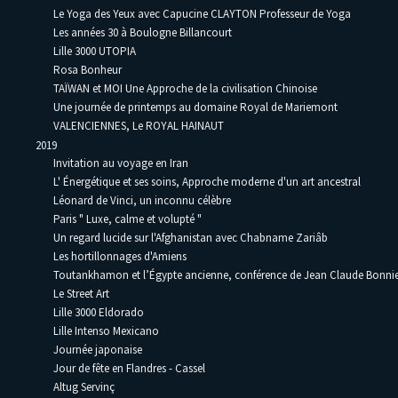
Le Yoga des Yeux avec Capucine CLAYTON Professeur de Yoga
Les années 30 à Boulogne Billancourt
Lille 3000 UTOPIA
Rosa Bonheur
TAÏWAN et MOI Une Approche de la civilisation Chinoise
Une journée de printemps au domaine Royal de Mariemont
VALENCIENNES, Le ROYAL HAINAUT
2019
Invitation au voyage en Iran
L' Énergétique et ses soins, Approche moderne d'un art ancestral
Léonard de Vinci, un inconnu célèbre
Paris " Luxe, calme et volupté "
Un regard lucide sur l'Afghanistan avec Chabname Zariâb
Les hortillonnages d'Amiens
Toutankhamon et l’Égypte ancienne, conférence de Jean Claude Bonni
Le Street Art
Lille 3000 Eldorado
Lille Intenso Mexicano
Journée japonaise
Jour de fête en Flandres - Cassel
Altug Servinç