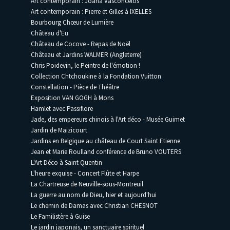
Art contemporain : Joana Vasconcelos
Art contemporain : Pierre et Gilles à IXELLES
Bourbourg Chœur de Lumière
Château d'Eu
Château de Cocove - Repas de Noël
Château et Jardins WALMER (Angleterre)
Chris Poidevin, le Peintre de l'émotion !
Collection Chtchoukine à la Fondation Vuitton
Constellation - Pièce de Théâtre
Exposition VAN GOGH à Mons
Hamlet avec Passiflore
Jade, des empereurs chinois à l'Art déco - Musée Guimet
Jardin de Maizicourt
Jardins en Belgique au château de Court Saint Etienne
Jean et Marie Roulland conférence de Bruno VOUTERS
L'Art Déco à Saint Quentin
L'heure exquise - Concert Flûte et Harpe
La Chartreuse de Neuville-sous-Montreuil
La guerre au nom de Dieu, hier et aujourd'hui
Le chemin de Damas avec Christian CHESNOT
Le Familistère à Guise
Le jardin japonais, un sanctuaire spirituel