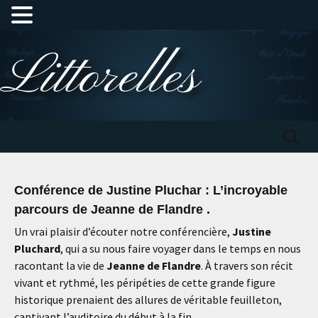
Aller
Littorelles
au
contenu
Recherc
Conférence de Justine Pluchar : L’incroyable
parcours de Jeanne de Flandre .
Un vrai plaisir d’écouter notre conférencière,
Justine
Pluchard
, qui a su nous faire voyager dans le temps en nous
racontant la vie de
Jeanne de Flandre
. À travers son récit
vivant et rythmé, les péripéties de cette grande figure
historique prenaient des allures de véritable feuilleton,
captivant l’auditoire du début à la fin.