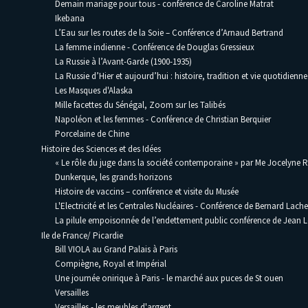
Demain mariage pour tous - conférence de Caroline Matrat
Ikebana
L’Eau sur les routes de la Soie – Conférence d’Arnaud Bertrand
La femme indienne - Conférence de Douglas Gressieux
La Russie à l’Avant-Garde (1900-1935)
La Russie d’Hier et aujourd’hui : histoire, tradition et vie quotidienne
Les Masques d'Alaska
Mille facettes du Sénégal, Zoom sur les Talibés
Napoléon et les femmes - Conférence de Christian Berquier
Porcelaine de Chine
Histoire des Sciences et des Idées
« Le rôle du juge dans la société contemporaine » par Me Jocelyne 
Dunkerque, les grands horizons
Histoire de vaccins – conférence et visite du Musée
L'Electricité et les Centrales Nucléaires - Conférence de Bernard Lache
La pilule empoisonnée de l’endettement public conférence de Jean
Ile de France/ Picardie
Bill VIOLA au Grand Palais à Paris
Compiègne, Royal et Impérial
Une journée onirique à Paris - le marché aux puces de St ouen
Versailles
Versailles - les meubles d'argent