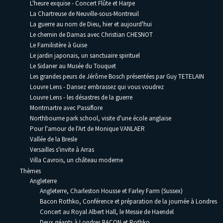
L'heure exquise - Concert Flûte et Harpe
La Chartreuse de Neuville-sous-Montreuil
La guerre au nom de Dieu, hier et aujourd'hui
Le chemin de Damas avec Christian CHESNOT
Le Familistère à Guise
Le jardin japonais, un sanctuaire spirituel
Le Sidaner au Musée du Touquet
Les grandes peurs de Jérôme Bosch présentées par Guy TETELAIN
Louvre Lens - Dansez embrassez qui vous voudrez
Louvre Lens - les désastres de la guerre
Montmartre avec Passiflore
Northbourne park school, visite d'une école anglaise
Pour l'amour de l'Art de Monique VANLAER
Vallée de la Bresle
Versailles s'invite à Arras
Villa Cavrois, un château moderne
Thèmes
Angleterre
Angleterre, Charleston Housse et Farley Farm (Sussex)
Bacon Rothko, Conférence et préparation de la journée à Londres
Concert au Royal Albert Hall, le Messie de Haendel
Deux géants à Londres BACON et Rothko