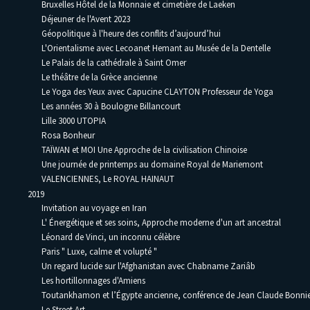
Bruxelles Hôtel de la Monnaie et cimetière de Laeken
Déjeuner de l'Avent 2023
Géopolitique à l'heure des conflits d’aujourd’hui
L'Orientalisme avec Lecoanet Hemant au Musée de la Dentelle
Le Palais de la cathédrale à Saint Omer
Le théâtre de la Grèce ancienne
Le Yoga des Yeux avec Capucine CLAYTON Professeur de Yoga
Les années 30 à Boulogne Billancourt
Lille 3000 UTOPIA
Rosa Bonheur
TAÏWAN et MOI Une Approche de la civilisation Chinoise
Une journée de printemps au domaine Royal de Mariemont
VALENCIENNES, Le ROYAL HAINAUT
2019
Invitation au voyage en Iran
L' Énergétique et ses soins, Approche moderne d'un art ancestral
Léonard de Vinci, un inconnu célèbre
Paris " Luxe, calme et volupté "
Un regard lucide sur l'Afghanistan avec Chabname Zariâb
Les hortillonnages d'Amiens
Toutankhamon et l’Égypte ancienne, conférence de Jean Claude Bonni
Le Street Art