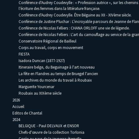
Conférence d'Audrey Coudevylle : « Profession autrice », sur les chemins
l’écriture des femmes dans la littérature française.
Conférence d'Audrey Coudevylle. Être Béguine au XII - XIVème siècle.
Conférence de Justine Pluchar : L'incroyable parcours de Jeanne de Flan
Conférence de Nicolas Felliers : CHANA ORLOFF une vie de légende.
Conférence de Nicolas Felliers : L'art du camouflage au service de la gra
Conservatoire Régional de Bailleul
Corps au travail, corps en mouvement
FIESTA
Isadora Duncan (1877-1927)
Itineraire belge, du Beguinage à l'art nouveau
La fête en Flandres au temps de Bruegel l'ancien
Les archives du monde du travail à Roubaix
Marguerite Yourcenar
Roubaix au XIXème siècle
2026
Accueil
Editos de Chantal
2024
BELGIQUE - Paul DELVAUX et ENSOR
Chefs-d'œuvre de la collection Torlonia
Corée au pays de la jeunesse éternelle