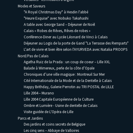
Modes et Saveurs
"A Royal Christmas Day" à Hesdin l'abbé
"Heure Exquise" avec Nobuko Takahashi
A table avec George Sand – Déjeuner de Noël
Calais « Robes de Rêves, Rêves de robes »
Conférence-Diner au Lycée Léonard de Vinci à Calais
Déjeuner au Logis de la porte de Gand "La Terrasse des Remparts"
L'art de vivre et bien être selon l'AYURVEDA avec Natalia PROOPS
Nord/Pas de Calais
Agatha Ruiz de la Prada : un coup de coeur – Lille XXL
Balade à Wimereux, perle de la côte d’Opale
Chroniques d’une ville magique : Montreuil Sur Mer
Cité Internationale de la Mode et de la Dentelle à Calais
Happy Brithday, Galerie Perrotin au TRI POSTAL de LILLE
Lille 2004 – Murano
Lille 2004 Capitale Européenne de la Culture
Ombre et Lumière - Usine de dentelle de Calais
Visite guidée de L'Opéra de Lille
Parcs et Jardins
Des jardins et coins secrets de Belgique
Les cinq sens – Abbaye de Valloires