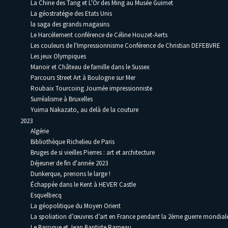
La Chine des Tang et L'Or des Ming au Musée Guimet
La géostratégie des Etats Unis
la saga des grands magasins
Le Harcèlement conférence de Céline Houzet-Aerts
Les couleurs de l'Impressionnisme Conférence de Christian DEFEBVRE
Les jeux Olympiques
Manoir et Château de famille dans le Sussex
Parcours Street Art à Boulogne sur Mer
Roubaix Tourcoing Journée impressionniste
Surréalisme à Bruxelles
Yuima Nakazato, au delà de la couture
2023
Algérie
Bibliothèque Richelieu de Paris
Bruges de si vieilles Pierres : art et architecture
Déjeuner de fin d'année 2023
Dunkerque, prenons le large !
Échappée dans le Kent à HEVER Castle
Esquelbecq
La géopolitique du Moyen Orient
La spoliation d’œuvres d’art en France pendant la 2ème guerre mondia
Le Baroque et Jean Baptiste Rameau