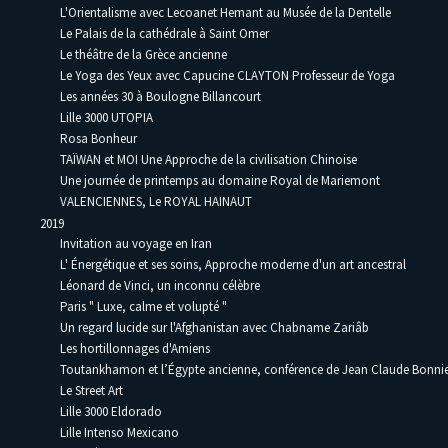
L'Orientalisme avec Lecoanet Hemant au Musée de la Dentelle
Le Palais de la cathédrale à Saint Omer
Le théâtre de la Grèce ancienne
Le Yoga des Yeux avec Capucine CLAYTON Professeur de Yoga
Les années 30 à Boulogne Billancourt
Lille 3000 UTOPIA
Rosa Bonheur
TAÏWAN et MOI Une Approche de la civilisation Chinoise
Une journée de printemps au domaine Royal de Mariemont
VALENCIENNES, Le ROYAL HAINAUT
2019
Invitation au voyage en Iran
L' Énergétique et ses soins, Approche moderne d'un art ancestral
Léonard de Vinci, un inconnu célèbre
Paris " Luxe, calme et volupté "
Un regard lucide sur l'Afghanistan avec Chabname Zariâb
Les hortillonnages d'Amiens
Toutankhamon et l’Égypte ancienne, conférence de Jean Claude Bonni
Le Street Art
Lille 3000 Eldorado
Lille Intenso Mexicano