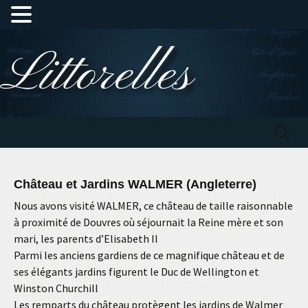
Aller
Littorelles
au
contenu
Recherc
Château et Jardins WALMER (Angleterre)
Nous avons visité WALMER, ce château de taille raisonnable
à proximité de Douvres où séjournait la Reine mère et son
mari, les parents d’Elisabeth II
Parmi les anciens gardiens de ce magnifique château et de
ses élégants jardins figurent le Duc de Wellington et
Winston Churchill
Les remparts du château protègent les jardins de Walmer