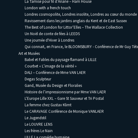
La Tamise pour fil d’Ariane – Ham House
London with a french touch
Londres cosmopolite, Londres insolite, Londres au cœur du monde
Ravissement dans les jardins anglais du Kent et de East Sussex
The Best of London for Littor’Elles – The Wallace Collection
Un Noël de conte de fées à LEEDS
Une journée d'Hiver à Londres
Qui connait, en France, le BLOOMSBURY - Conférence de Mr Guy Téte
Art et Musées
Babel et Fables du paysage flamand à LILLE
Courbet « L’image de la vérité »
DALI – Conférence de Mme VAN LAER
Degas Sculpteur
Gand, Musée du Design et Floralies
Histoire de l’impressionnisme par Mme VAN LAER
L'Europe Lille XXL – Gare St Sauveur et Tri Postal
La femme chez Gustav Klimt
Le CARAVAGE Conférence de Monique VANLAER
Le Jugendstil
Le LOUVRE LENS
Les frères Le Nain
LILLE La comédie humaine