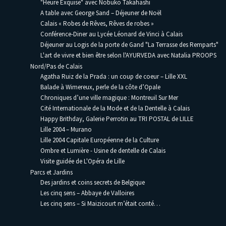
"Heure Exquise" avec Nobuko Takahashi
A table avec George Sand – Déjeuner de Noël
Calais « Robes de Rêves, Rêves de robes »
Conférence-Diner au Lycée Léonard de Vinci à Calais
Déjeuner au Logis de la porte de Gand "La Terrasse des Remparts"
L'art de vivre et bien être selon l'AYURVEDA avec Natalia PROOPS
Nord/Pas de Calais
Agatha Ruiz de la Prada : un coup de coeur – Lille XXL
Balade à Wimereux, perle de la côte d’Opale
Chroniques d’une ville magique : Montreuil Sur Mer
Cité Internationale de la Mode et de la Dentelle à Calais
Happy Brithday, Galerie Perrotin au TRI POSTAL de LILLE
Lille 2004 – Murano
Lille 2004 Capitale Européenne de la Culture
Ombre et Lumière - Usine de dentelle de Calais
Visite guidée de L'Opéra de Lille
Parcs et Jardins
Des jardins et coins secrets de Belgique
Les cinq sens – Abbaye de Valloires
Les cinq sens – Si Maizicourt m’était conté…