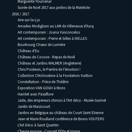
Marguerite Yourcenar
Soirée de Noël 2017 aux jardins de la Matelote
2016 / 2017
Aire-sur-la-Lys
Amadeo Modigliani au LAM de Villeneuve d'Ascq
Art contemporain : Joana Vasconcelos
Art contemporain : Pierre et Gilles à IXELLES
Bourbourg Chœur de Lumière
Château d'Eu
Château de Cocove - Repas de Noël
Château et Jardins WALMER (Angleterre)
Chris Poidevin, le Peintre de l'émotion !
Collection Chtchoukine à la Fondation Vuitton
Constellation - Pièce de Théâtre
Exposition VAN GOGH à Mons
Hamlet avec Passiflore
Jade, des empereurs chinois à l'Art déco - Musée Guimet
Jardin de Maizicourt
Jardins en Belgique au château de Court Saint Etienne
Jean et Marie Roulland conférence de Bruno VOUTERS
L'Art Déco à Saint Quentin
L'heure exquise - Concert Flûte et Harpe