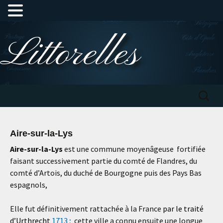
Aller
Littorelles
au
contenu
Recherc
Aire-sur-la-Lys
Aire-sur-la-Lys
est une commune moyenâgeuse fortifiée
faisant successivement partie du comté de Flandres, du
comté d’Artois, du duché de Bourgogne puis des Pays Bas
espagnols,
Elle fut définitivement rattachée à la France
par le traité
d’Urthrecht
1713 ;
cette ville a connu ensuite une longue