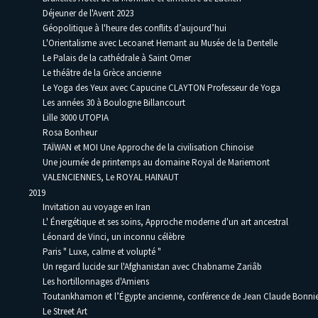
Déjeuner de l'Avent 2023
Géopolitique à l'heure des conflits d’aujourd’hui
L'Orientalisme avec Lecoanet Hemant au Musée de la Dentelle
Le Palais de la cathédrale à Saint Omer
Le théâtre de la Grèce ancienne
Le Yoga des Yeux avec Capucine CLAYTON Professeur de Yoga
Les années 30 à Boulogne Billancourt
Lille 3000 UTOPIA
Rosa Bonheur
TAÏWAN et MOI Une Approche de la civilisation Chinoise
Une journée de printemps au domaine Royal de Mariemont
VALENCIENNES, Le ROYAL HAINAUT
2019
Invitation au voyage en Iran
L' Énergétique et ses soins, Approche moderne d'un art ancestral
Léonard de Vinci, un inconnu célèbre
Paris " Luxe, calme et volupté "
Un regard lucide sur l'Afghanistan avec Chabname Zariâb
Les hortillonnages d'Amiens
Toutankhamon et l’Égypte ancienne, conférence de Jean Claude Bonni
Le Street Art