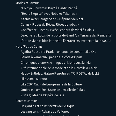
Modes et Saveurs
"A Royal Christmas Day" à Hesdin l'abbé
"Heure Exquise" avec Nobuko Takahashi
A table avec George Sand – Déjeuner de Noël
Calais « Robes de Rêves, Rêves de robes »
Conférence-Diner au Lycée Léonard de Vinci à Calais
Déjeuner au Logis de la porte de Gand "La Terrasse des Remparts"
L'art de vivre et bien être selon l'AYURVEDA avec Natalia PROOPS
Nord/Pas de Calais
Agatha Ruiz de la Prada : un coup de coeur – Lille XXL
Balade à Wimereux, perle de la côte d’Opale
Chroniques d’une ville magique : Montreuil Sur Mer
Cité Internationale de la Mode et de la Dentelle à Calais
Happy Brithday, Galerie Perrotin au TRI POSTAL de LILLE
Lille 2004 – Murano
Lille 2004 Capitale Européenne de la Culture
Ombre et Lumière - Usine de dentelle de Calais
Visite guidée de L'Opéra de Lille
Parcs et Jardins
Des jardins et coins secrets de Belgique
Les cinq sens – Abbaye de Valloires