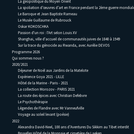
La géopolitique du Moyen Orient
La spoliation d’œuvres d’art en France pendant la 2ème guerre mondia
Le Baroque et Jean Baptiste Rameau
Le Musée Guillaume de Rubrouck
Oskar KOKOSCHKA
Passion d'un roi : l'Art selon Louis XV
Shanghai, ville d'accueil de communautés juives de 1840 à 1949
Sur la trace du génocide au Rwanda, avec Aurélie DEVOS
Programme 2026
Qui sommes nous ?
2020/2021
Déjeuner de Noël aux Jardins de la Matelote
Expérience Goya 2021 - LILLE
Hôtel de la Marine - Paris - 2021
La collection Morozov - PARIS 2021
La route des épices avec Christian Defebvre
Le Psychothérapie
Légendes de Flandre avec Mr Vanneufville
Voyage au soleil levant (poésie)
2022
Alexandra David-Neel, 100 ans d’Aventures Du Sikkim au Tibet interdit
Bruxelles Hôtel de la Monnaie et cimetière de Laeken