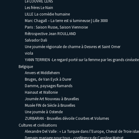
Le LOUVRE LENS
Les frères Le Nain
LILLE La comédie humaine
Marc Chagall – La terre est si lumineuse | Lille 3000
Paris : Saison Russe, Saison Viennoise
Rétrospective Jean ROULLAND
Salvador Dali
Une journée régionale de charme à Desvres et Saint Omer
viola
YANN TERRIEN -Le regard porté sur la femme par les grands cinéaste
Belgique
Anvers et Middleheim
Bruges, de Van Eyck à Durer
Damme, paysages flamands
Hainaut et Wallonie
Journée Art Nouveau à Bruxelles
Musée FIN de Siècle à Bruxelles
Une journée à Ostende
ZURBARAN - Bruxelles dévoile Courbes et Volumes
Cultures et civilisations
Alexandre Del Valle : « La Turquie dans l’Europe, Cheval de Troie isla
Demain mariage pour tous - conférence de Caroline Matrat