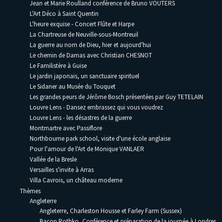
Jean et Marie Roulland conférence de Bruno VOUTERS
L'Art Déco à Saint Quentin
L'heure exquise - Concert Flûte et Harpe
La Chartreuse de Neuville-sous-Montreuil
La guerre au nom de Dieu, hier et aujourd'hui
Le chemin de Damas avec Christian CHESNOT
Le Familistère à Guise
Le jardin japonais, un sanctuaire spirituel
Le Sidaner au Musée du Touquet
Les grandes peurs de Jérôme Bosch présentées par Guy TETELAIN
Louvre Lens - Dansez embrassez qui vous voudrez
Louvre Lens - les désastres de la guerre
Montmartre avec Passiflore
Northbourne park school, visite d'une école anglaise
Pour l'amour de l'Art de Monique VANLAER
Vallée de la Bresle
Versailles s'invite à Arras
Villa Cavrois, un château moderne
Thèmes
Angleterre
Angleterre, Charleston Housse et Farley Farm (Sussex)
Bacon Rothko, Conférence et préparation de la journée à Londres