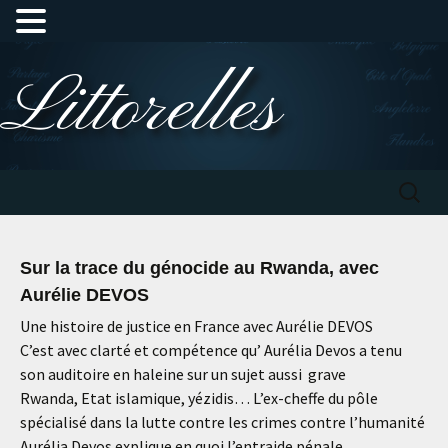
Aller
Littorelles
au
contenu
Recherc
Sur la trace du génocide au Rwanda, avec
Aurélie DEVOS
Une histoire de justice en France avec Aurélie DEVOS
C’est avec clarté et compétence qu’ Aurélia Devos a tenu
son auditoire en haleine sur un sujet aussi grave
Rwanda, Etat islamique, yézidis… L’ex-cheffe du pôle
spécialisé dans la lutte contre les crimes contre l’humanité
Aurélia Devos explique en quoi l’entraide pénale