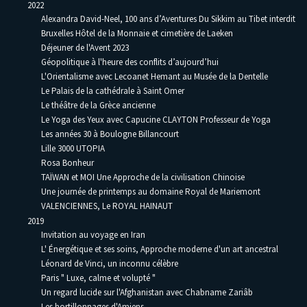
2022
Alexandra David-Neel, 100 ans d’Aventures Du Sikkim au Tibet interdit
Bruxelles Hôtel de la Monnaie et cimetière de Laeken
Déjeuner de l'Avent 2023
Géopolitique à l'heure des conflits d’aujourd’hui
L'Orientalisme avec Lecoanet Hemant au Musée de la Dentelle
Le Palais de la cathédrale à Saint Omer
Le théâtre de la Grèce ancienne
Le Yoga des Yeux avec Capucine CLAYTON Professeur de Yoga
Les années 30 à Boulogne Billancourt
Lille 3000 UTOPIA
Rosa Bonheur
TAÏWAN et MOI Une Approche de la civilisation Chinoise
Une journée de printemps au domaine Royal de Mariemont
VALENCIENNES, Le ROYAL HAINAUT
2019
Invitation au voyage en Iran
L' Énergétique et ses soins, Approche moderne d'un art ancestral
Léonard de Vinci, un inconnu célèbre
Paris " Luxe, calme et volupté "
Un regard lucide sur l'Afghanistan avec Chabname Zariâb
Les hortillonnages d'Amiens