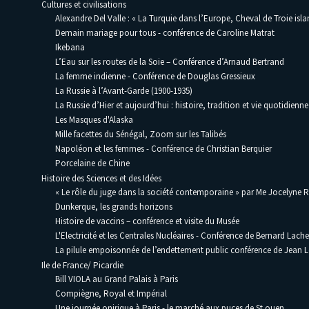
Cultures et civilisations
Alexandre Del Valle : « La Turquie dans l’Europe, Cheval de Troie isla
Demain mariage pour tous - conférence de Caroline Matrat
Ikebana
L’Eau sur les routes de la Soie – Conférence d’Arnaud Bertrand
La femme indienne - Conférence de Douglas Gressieux
La Russie à l’Avant-Garde (1900-1935)
La Russie d’Hier et aujourd’hui : histoire, tradition et vie quotidienne
Les Masques d'Alaska
Mille facettes du Sénégal, Zoom sur les Talibés
Napoléon et les femmes - Conférence de Christian Berquier
Porcelaine de Chine
Histoire des Sciences et des Idées
« Le rôle du juge dans la société contemporaine » par Me Jocelyne 
Dunkerque, les grands horizons
Histoire de vaccins – conférence et visite du Musée
L'Electricité et les Centrales Nucléaires - Conférence de Bernard Lache
La pilule empoisonnée de l’endettement public conférence de Jean
Ile de France/ Picardie
Bill VIOLA au Grand Palais à Paris
Compiègne, Royal et Impérial
Une journée onirique à Paris - le marché aux puces de St ouen