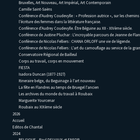
Bruxelles, Art Nouveau, Art Impérial, Art Contemporain
Camille Saint-Saëns
Conférence d'Audrey Coudevylle : « Profession autrice », sur les chemins
l’écriture des femmes dans la littérature française.
Conférence d'Audrey Coudevylle. Être Béguine au XII - XIVème siècle.
Conférence de Justine Pluchar : L'incroyable parcours de Jeanne de Flan
Conférence de Nicolas Felliers : CHANA ORLOFF une vie de légende.
Conférence de Nicolas Felliers : L'art du camouflage au service de la gra
Conservatoire Régional de Bailleul
Corps au travail, corps en mouvement
FIESTA
Isadora Duncan (1877-1927)
Itineraire belge, du Beguinage à l'art nouveau
La fête en Flandres au temps de Bruegel l'ancien
Les archives du monde du travail à Roubaix
Marguerite Yourcenar
Roubaix au XIXème siècle
2026
Accueil
Editos de Chantal
2024
BELGIQUE - Paul DELVAUX et ENSOR