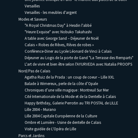
Versailles
Versailles - les meubles d'argent
Modes et Saveurs
"A Royal Christmas Day" à Hesdin l'abbé
"Heure Exquise" avec Nobuko Takahashi
A table avec George Sand – Déjeuner de Noël
Calais « Robes de Rêves, Rêves de robes »
Conférence-Diner au Lycée Léonard de Vinci à Calais
Déjeuner au Logis de la porte de Gand "La Terrasse des Remparts"
L'art de vivre et bien être selon l'AYURVEDA avec Natalia PROOPS
Nord/Pas de Calais
Agatha Ruiz de la Prada : un coup de coeur – Lille XXL
Balade à Wimereux, perle de la côte d’Opale
Chroniques d’une ville magique : Montreuil Sur Mer
Cité Internationale de la Mode et de la Dentelle à Calais
Happy Brithday, Galerie Perrotin au TRI POSTAL de LILLE
Lille 2004 – Murano
Lille 2004 Capitale Européenne de la Culture
Ombre et Lumière - Usine de dentelle de Calais
Visite guidée de L'Opéra de Lille
Parcs et Jardins