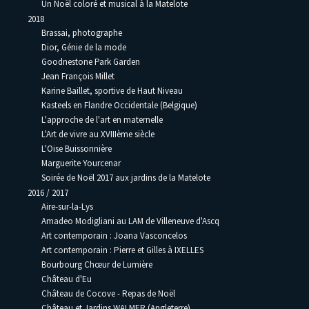
Un Noël coloré et musical à la Matelote
2018
Brassai, photographe
Dior, Génie de la mode
Goodnestone Park Garden
Jean François Millet
Karine Baillet, sportive de Haut Niveau
Kasteels en Flandre Occidentale (Belgique)
L'approche de l'art en maternelle
L'Art de vivre au XVIIIème siècle
L'Oise Buissonnière
Marguerite Yourcenar
Soirée de Noël 2017 aux jardins de la Matelote
2016 / 2017
Aire-sur-la-Lys
Amadeo Modigliani au LAM de Villeneuve d'Ascq
Art contemporain : Joana Vasconcelos
Art contemporain : Pierre et Gilles à IXELLES
Bourbourg Chœur de Lumière
Château d'Eu
Château de Cocove - Repas de Noël
Château et Jardins WALMER (Angleterre)