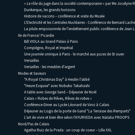
« Le rôle du juge dans la société contemporaine » par Me Jocelyne 
Dunkerque, les grands horizons
Histoire de vaccins – conférence et visite du Musée
L'Electricité et les Centrales Nucléaires - Conférence de Bernard Lache
La pilule empoisonnée de l’endettement public conférence de Jean
Ile de France/ Picardie
Bill VIOLA au Grand Palais à Paris
Compiègne, Royal et Impérial
Une journée onirique à Paris - le marché aux puces de St ouen
Versailles
Versailles - les meubles d'argent
Modes et Saveurs
"A Royal Christmas Day" à Hesdin l'abbé
"Heure Exquise" avec Nobuko Takahashi
A table avec George Sand – Déjeuner de Noël
Calais « Robes de Rêves, Rêves de robes »
Conférence-Diner au Lycée Léonard de Vinci à Calais
Déjeuner au Logis de la porte de Gand "La Terrasse des Remparts"
L'art de vivre et bien être selon l'AYURVEDA avec Natalia PROOPS
Nord/Pas de Calais
Agatha Ruiz de la Prada : un coup de coeur – Lille XXL