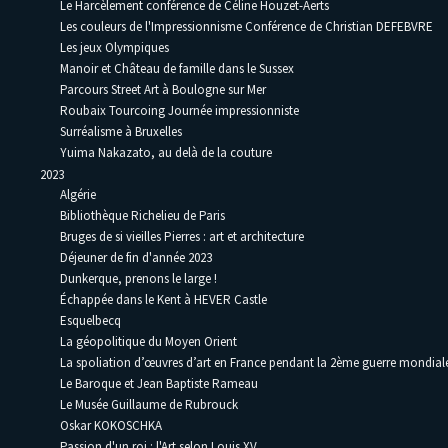
Le Harcèlement conférence de Céline Houzet-Aerts
Les couleurs de l'Impressionnisme Conférence de Christian DEFEBVRE
Les jeux Olympiques
Manoir et Château de famille dans le Sussex
Parcours Street Art à Boulogne sur Mer
Roubaix Tourcoing Journée impressionniste
Surréalisme à Bruxelles
Yuima Nakazato, au delà de la couture
2023
Algérie
Bibliothèque Richelieu de Paris
Bruges de si vieilles Pierres : art et architecture
Déjeuner de fin d'année 2023
Dunkerque, prenons le large !
Échappée dans le Kent à HEVER Castle
Esquelbecq
La géopolitique du Moyen Orient
La spoliation d’œuvres d’art en France pendant la 2ème guerre mondia
Le Baroque et Jean Baptiste Rameau
Le Musée Guillaume de Rubrouck
Oskar KOKOSCHKA
Passion d'un roi : l'Art selon Louis XV