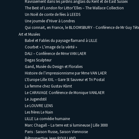
Ravissement dans les jardins anglais du Kent et de East Sussex
The Best of London for Littor’Elles – The Wallace Collection
Un Noël de conte de fées à LEEDS
Une journée d'Hiver à Londres
Qui connait, en France, le BLOOMSBURY - Conférence de Mr Guy Téte
Art et Musées
Babel et Fables du paysage flamand à LILLE
Courbet « L’image de la vérité »
DALI – Conférence de Mme VAN LAER
Degas Sculpteur
Gand, Musée du Design et Floralies
Histoire de l’impressionnisme par Mme VAN LAER
L'Europe Lille XXL – Gare St Sauveur et Tri Postal
La femme chez Gustav Klimt
Le CARAVAGE Conférence de Monique VANLAER
Le Jugendstil
Le LOUVRE LENS
Les frères Le Nain
LILLE La comédie humaine
Marc Chagall – La terre est si lumineuse | Lille 3000
Paris : Saison Russe, Saison Viennoise
Rétrospective Jean ROULLAND