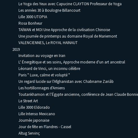
Le Yoga des Yeux avec Capucine CLAYTON Professeur de Yoga
Les années 30 à Boulogne Billancourt
Lille 3000 UTOPIA
Rosa Bonheur
TAÏWAN et MOI Une Approche de la civilisation Chinoise
Une journée de printemps au domaine Royal de Mariemont
VALENCIENNES, Le ROYAL HAINAUT
2019
Invitation au voyage en Iran
L' Énergétique et ses soins, Approche moderne d'un art ancestral
Léonard de Vinci, un inconnu célèbre
Paris " Luxe, calme et volupté "
Un regard lucide sur l'Afghanistan avec Chabname Zariâb
Les hortillonnages d'Amiens
Toutankhamon et l’Égypte ancienne, conférence de Jean Claude Bonni
Le Street Art
Lille 3000 Eldorado
Lille Intenso Mexicano
Journée japonaise
Jour de fête en Flandres - Cassel
Altug Servinç