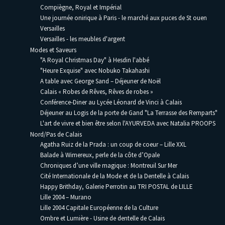
Compiègne, Royal et Impérial
Une journée onirique à Paris - le marché aux puces de St ouen
Versailles
Versailles - les meubles d'argent
Modes et Saveurs
"A Royal Christmas Day" à Hesdin l'abbé
"Heure Exquise" avec Nobuko Takahashi
A table avec George Sand – Déjeuner de Noël
Calais « Robes de Rêves, Rêves de robes »
Conférence-Diner au Lycée Léonard de Vinci à Calais
Déjeuner au Logis de la porte de Gand "La Terrasse des Remparts"
L'art de vivre et bien être selon l'AYURVEDA avec Natalia PROOPS
Nord/Pas de Calais
Agatha Ruiz de la Prada : un coup de coeur – Lille XXL
Balade à Wimereux, perle de la côte d’Opale
Chroniques d’une ville magique : Montreuil Sur Mer
Cité Internationale de la Mode et de la Dentelle à Calais
Happy Brithday, Galerie Perrotin au TRI POSTAL de LILLE
Lille 2004 – Murano
Lille 2004 Capitale Européenne de la Culture
Ombre et Lumière - Usine de dentelle de Calais