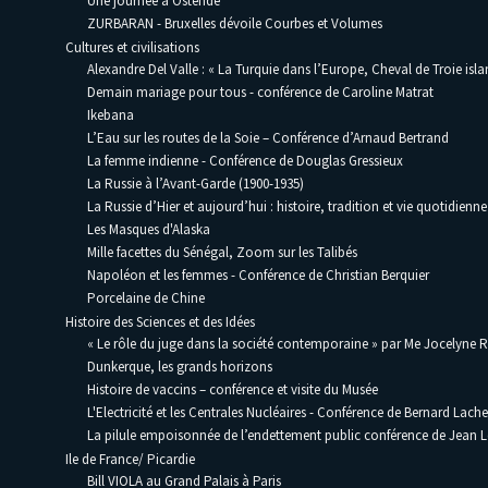
Une journée à Ostende
ZURBARAN - Bruxelles dévoile Courbes et Volumes
Cultures et civilisations
Alexandre Del Valle : « La Turquie dans l’Europe, Cheval de Troie isla
Demain mariage pour tous - conférence de Caroline Matrat
Ikebana
L’Eau sur les routes de la Soie – Conférence d’Arnaud Bertrand
La femme indienne - Conférence de Douglas Gressieux
La Russie à l’Avant-Garde (1900-1935)
La Russie d’Hier et aujourd’hui : histoire, tradition et vie quotidienne
Les Masques d'Alaska
Mille facettes du Sénégal, Zoom sur les Talibés
Napoléon et les femmes - Conférence de Christian Berquier
Porcelaine de Chine
Histoire des Sciences et des Idées
« Le rôle du juge dans la société contemporaine » par Me Jocelyne 
Dunkerque, les grands horizons
Histoire de vaccins – conférence et visite du Musée
L'Electricité et les Centrales Nucléaires - Conférence de Bernard Lache
La pilule empoisonnée de l’endettement public conférence de Jean
Ile de France/ Picardie
Bill VIOLA au Grand Palais à Paris