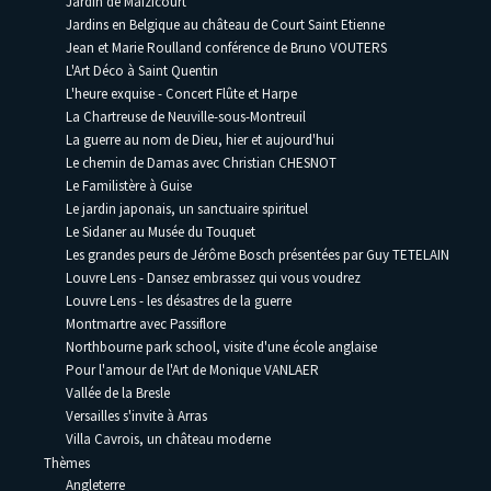
Jardin de Maizicourt
Jardins en Belgique au château de Court Saint Etienne
Jean et Marie Roulland conférence de Bruno VOUTERS
L'Art Déco à Saint Quentin
L'heure exquise - Concert Flûte et Harpe
La Chartreuse de Neuville-sous-Montreuil
La guerre au nom de Dieu, hier et aujourd'hui
Le chemin de Damas avec Christian CHESNOT
Le Familistère à Guise
Le jardin japonais, un sanctuaire spirituel
Le Sidaner au Musée du Touquet
Les grandes peurs de Jérôme Bosch présentées par Guy TETELAIN
Louvre Lens - Dansez embrassez qui vous voudrez
Louvre Lens - les désastres de la guerre
Montmartre avec Passiflore
Northbourne park school, visite d'une école anglaise
Pour l'amour de l'Art de Monique VANLAER
Vallée de la Bresle
Versailles s'invite à Arras
Villa Cavrois, un château moderne
Thèmes
Angleterre