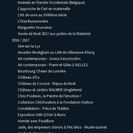
Kasteels en Flandre Occidentale (Belgique)
L'approche de l'art en maternelle
L'Art de vivre au XVIIIème siècle
L'Oise Buissonnière
Marguerite Yourcenar
Soirée de Noël 2017 aux jardins de la Matelote
2016 / 2017
Aire-sur-la-Lys
Amadeo Modigliani au LAM de Villeneuve d'Ascq
Art contemporain : Joana Vasconcelos
Art contemporain : Pierre et Gilles à IXELLES
Bourbourg Chœur de Lumière
Château d'Eu
Château de Cocove - Repas de Noël
Château et Jardins WALMER (Angleterre)
Chris Poidevin, le Peintre de l'émotion !
Collection Chtchoukine à la Fondation Vuitton
Constellation - Pièce de Théâtre
Exposition VAN GOGH à Mons
Hamlet avec Passiflore
Jade, des empereurs chinois à l'Art déco - Musée Guimet