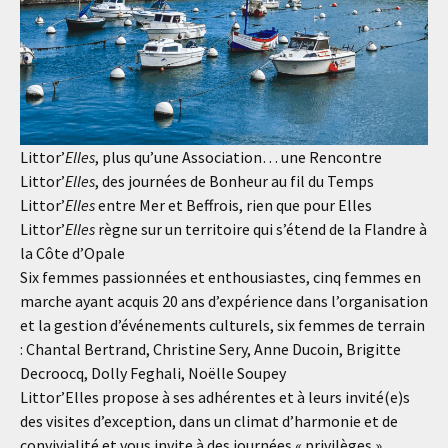
Littor’
Elles
, plus qu’une Association… une Rencontre
Littor’
Elles
, des journées de Bonheur au fil du Temps
Littor’
Elles
entre Mer et Beffrois, rien que pour Elles
Littor’
Elles
règne sur un territoire qui s’étend de la Flandre à
la Côte d’Opale
Six femmes passionnées et enthousiastes, cinq femmes en
marche ayant acquis 20 ans d’expérience dans l’organisation
et la gestion d’événements culturels, six femmes de terrain
: Chantal Bertrand, Christine Sery, Anne Ducoin, Brigitte
Decroocq, Dolly Feghali, Noëlle Soupey
Littor’Elles propose à ses adhérentes et à leurs invité(e)s
des visites d’exception, dans un climat d’harmonie et de
convivialité et vous invite à des journées « privilèges »,