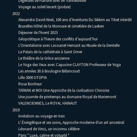
Légendes de Flandre avec Mr Vanneufville
Voyage au soleil levant (poésie)
2022
Alexandra David-Neel, 100 ans d’Aventures Du Sikkim au Tibet interdit
Bruxelles Hôtel de la Monnaie et cimetière de Laeken
Déjeuner de l'Avent 2023
Géopolitique à l'heure des conflits d’aujourd’hui
L'Orientalisme avec Lecoanet Hemant au Musée de la Dentelle
Le Palais de la cathédrale à Saint Omer
Le théâtre de la Grèce ancienne
Le Yoga des Yeux avec Capucine CLAYTON Professeur de Yoga
Les années 30 à Boulogne Billancourt
Lille 3000 UTOPIA
Rosa Bonheur
TAÏWAN et MOI Une Approche de la civilisation Chinoise
Une journée de printemps au domaine Royal de Mariemont
VALENCIENNES, Le ROYAL HAINAUT
2019
Invitation au voyage en Iran
L' Énergétique et ses soins, Approche moderne d'un art ancestral
Léonard de Vinci, un inconnu célèbre
Paris " Luxe, calme et volupté "