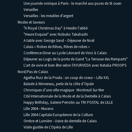
Une journée onirique à Paris - le marché aux puces de St ouen
Versailles
Versailles - les meubles d'argent
Modes et Saveurs
"A Royal Christmas Day" à Hesdin l'abbé
"Heure Exquise" avec Nobuko Takahashi
A table avec George Sand – Déjeuner de Noël
Calais « Robes de Rêves, Rêves de robes »
Conférence-Diner au Lycée Léonard de Vinci à Calais
Déjeuner au Logis de la porte de Gand "La Terrasse des Remparts"
L'art de vivre et bien être selon l'AYURVEDA avec Natalia PROOPS
Nord/Pas de Calais
Agatha Ruiz de la Prada : un coup de coeur – Lille XXL
Balade à Wimereux, perle de la côte d’Opale
Chroniques d’une ville magique : Montreuil Sur Mer
Cité Internationale de la Mode et de la Dentelle à Calais
Happy Brithday, Galerie Perrotin au TRI POSTAL de LILLE
Lille 2004 – Murano
Lille 2004 Capitale Européenne de la Culture
Ombre et Lumière - Usine de dentelle de Calais
Visite guidée de L'Opéra de Lille