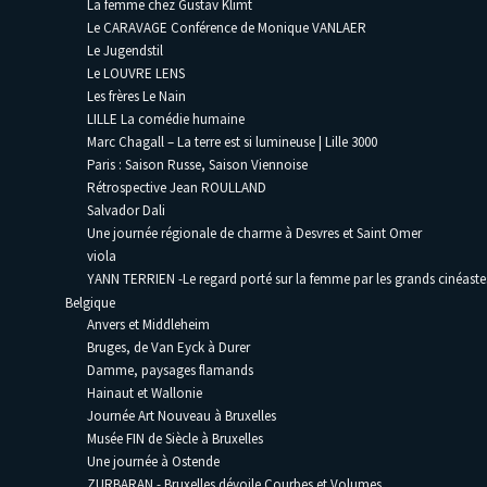
La femme chez Gustav Klimt
Le CARAVAGE Conférence de Monique VANLAER
Le Jugendstil
Le LOUVRE LENS
Les frères Le Nain
LILLE La comédie humaine
Marc Chagall – La terre est si lumineuse | Lille 3000
Paris : Saison Russe, Saison Viennoise
Rétrospective Jean ROULLAND
Salvador Dali
Une journée régionale de charme à Desvres et Saint Omer
viola
YANN TERRIEN -Le regard porté sur la femme par les grands cinéaste
Belgique
Anvers et Middleheim
Bruges, de Van Eyck à Durer
Damme, paysages flamands
Hainaut et Wallonie
Journée Art Nouveau à Bruxelles
Musée FIN de Siècle à Bruxelles
Une journée à Ostende
ZURBARAN - Bruxelles dévoile Courbes et Volumes