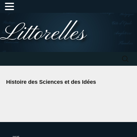
Aller
Littorelles
au
contenu
Recherc
Histoire des Sciences et des Idées