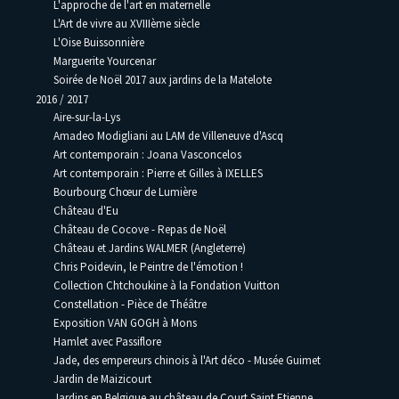
L'approche de l'art en maternelle
L'Art de vivre au XVIIIème siècle
L'Oise Buissonnière
Marguerite Yourcenar
Soirée de Noël 2017 aux jardins de la Matelote
2016 / 2017
Aire-sur-la-Lys
Amadeo Modigliani au LAM de Villeneuve d'Ascq
Art contemporain : Joana Vasconcelos
Art contemporain : Pierre et Gilles à IXELLES
Bourbourg Chœur de Lumière
Château d'Eu
Château de Cocove - Repas de Noël
Château et Jardins WALMER (Angleterre)
Chris Poidevin, le Peintre de l'émotion !
Collection Chtchoukine à la Fondation Vuitton
Constellation - Pièce de Théâtre
Exposition VAN GOGH à Mons
Hamlet avec Passiflore
Jade, des empereurs chinois à l'Art déco - Musée Guimet
Jardin de Maizicourt
Jardins en Belgique au château de Court Saint Etienne