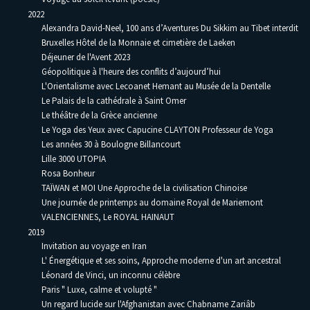
2022
Alexandra David-Neel, 100 ans d’Aventures Du Sikkim au Tibet interdit
Bruxelles Hôtel de la Monnaie et cimetière de Laeken
Déjeuner de l'Avent 2023
Géopolitique à l'heure des conflits d’aujourd’hui
L'Orientalisme avec Lecoanet Hemant au Musée de la Dentelle
Le Palais de la cathédrale à Saint Omer
Le théâtre de la Grèce ancienne
Le Yoga des Yeux avec Capucine CLAYTON Professeur de Yoga
Les années 30 à Boulogne Billancourt
Lille 3000 UTOPIA
Rosa Bonheur
TAÏWAN et MOI Une Approche de la civilisation Chinoise
Une journée de printemps au domaine Royal de Mariemont
VALENCIENNES, Le ROYAL HAINAUT
2019
Invitation au voyage en Iran
L' Énergétique et ses soins, Approche moderne d'un art ancestral
Léonard de Vinci, un inconnu célèbre
Paris " Luxe, calme et volupté "
Un regard lucide sur l'Afghanistan avec Chabname Zariâb