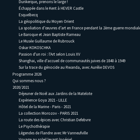
Dunkerque, prenons le large !
Échappée dans le Kent à HEVER Castle
Esquelbecq
La géopolitique du Moyen Orient
La spoliation d’œuvres d’art en France pendant la 2ème guerre mondia
Le Baroque et Jean Baptiste Rameau
Le Musée Guillaume de Rubrouck
Oskar KOKOSCHKA
Passion d'un roi : l'Art selon Louis XV
Shanghai, ville d'accueil de communautés juives de 1840 à 1949
Sur la trace du génocide au Rwanda, avec Aurélie DEVOS
Programme 2026
Qui sommes nous ?
2020/2021
Déjeuner de Noël aux Jardins de la Matelote
Expérience Goya 2021 - LILLE
Hôtel de la Marine - Paris - 2021
La collection Morozov - PARIS 2021
La route des épices avec Christian Defebvre
Le Psychothérapie
Légendes de Flandre avec Mr Vanneufville
Voyage au soleil levant (poésie)