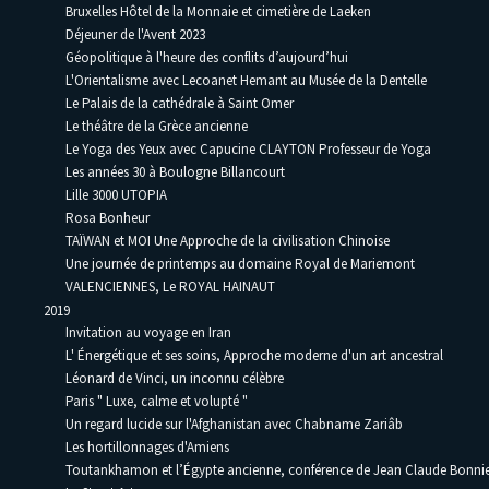
Bruxelles Hôtel de la Monnaie et cimetière de Laeken
Déjeuner de l'Avent 2023
Géopolitique à l'heure des conflits d’aujourd’hui
L'Orientalisme avec Lecoanet Hemant au Musée de la Dentelle
Le Palais de la cathédrale à Saint Omer
Le théâtre de la Grèce ancienne
Le Yoga des Yeux avec Capucine CLAYTON Professeur de Yoga
Les années 30 à Boulogne Billancourt
Lille 3000 UTOPIA
Rosa Bonheur
TAÏWAN et MOI Une Approche de la civilisation Chinoise
Une journée de printemps au domaine Royal de Mariemont
VALENCIENNES, Le ROYAL HAINAUT
2019
Invitation au voyage en Iran
L' Énergétique et ses soins, Approche moderne d'un art ancestral
Léonard de Vinci, un inconnu célèbre
Paris " Luxe, calme et volupté "
Un regard lucide sur l'Afghanistan avec Chabname Zariâb
Les hortillonnages d'Amiens
Toutankhamon et l’Égypte ancienne, conférence de Jean Claude Bonni