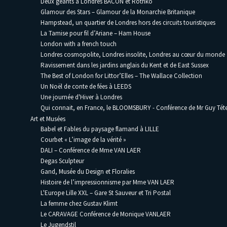
Deux géants à Londres BACON et Rothko
Glamour des Stars – Glamour de la Monarchie Britanique
Hampstead, un quartier de Londres hors des circuits touristiques
La Tamise pour fil d’Ariane – Ham House
London with a french touch
Londres cosmopolite, Londres insolite, Londres au cœur du monde
Ravissement dans les jardins anglais du Kent et de East Sussex
The Best of London for Littor’Elles – The Wallace Collection
Un Noël de conte de fées à LEEDS
Une journée d'Hiver à Londres
Qui connait, en France, le BLOOMSBURY - Conférence de Mr Guy Téte
Art et Musées
Babel et Fables du paysage flamand à LILLE
Courbet « L’image de la vérité »
DALI – Conférence de Mme VAN LAER
Degas Sculpteur
Gand, Musée du Design et Floralies
Histoire de l’impressionnisme par Mme VAN LAER
L'Europe Lille XXL – Gare St Sauveur et Tri Postal
La femme chez Gustav Klimt
Le CARAVAGE Conférence de Monique VANLAER
Le Jugendstil