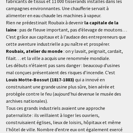
fabricants de tissus et 11 000 tisserands installés dans les
campagnes environnantes. Une chaufferie servait à
alimenter en eau chaude les machines à vapeur.
Rien ne prédestinait Roubaix à devenir
la capitale de la
laine
: pas de fleuve important, pas d’élevage de moutons…
C’est grâce aux capitaux et à l’audace des entrepreneurs que
cette aventure industrielle a pu naître et prospérer.
Roubaix, atelier du monde
: on y lavait, peignait, cardait,
filait… et la ville a acquis une renommée mondiale.
Les débuts n’étaient pas sans danger : beaucoup d’usines
mal conçues présentaient des risques d’incendie. C’est
Louis Motte-Bossut (1817-1883)
qui a innové en
construisant une grande usine plus sûre, bien aérée et
protégée contre le feu (aujourd’hui devenue le musée des
archives nationales).
Tous ces grands industriels avaient une approche
paternaliste : ils veillaient à loger les ouvriers,
construisaient églises, lieux de loisirs, hôpitaux et même
l’hôtel de ville. Nombre d’entre eux ont également exercé