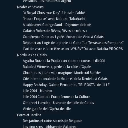
Versailles - les meubles d'argent
Modes et Saveurs
"A Royal Christmas Day" à Hesdin l'abbé
"Heure Exquise" avec Nobuko Takahashi
A table avec George Sand – Déjeuner de Noël
Calais « Robes de Rêves, Rêves de robes »
Conférence-Diner au Lycée Léonard de Vinci à Calais
Déjeuner au Logis de la porte de Gand "La Terrasse des Remparts"
L'art de vivre et bien être selon l'AYURVEDA avec Natalia PROOPS
Nord/Pas de Calais
Agatha Ruiz de la Prada : un coup de coeur – Lille XXL
Balade à Wimereux, perle de la côte d’Opale
Chroniques d’une ville magique : Montreuil Sur Mer
Cité Internationale de la Mode et de la Dentelle à Calais
Happy Brithday, Galerie Perrotin au TRI POSTAL de LILLE
Lille 2004 – Murano
Lille 2004 Capitale Européenne de la Culture
Ombre et Lumière - Usine de dentelle de Calais
Visite guidée de L'Opéra de Lille
Parcs et Jardins
Des jardins et coins secrets de Belgique
Les cinq sens – Abbaye de Valloires