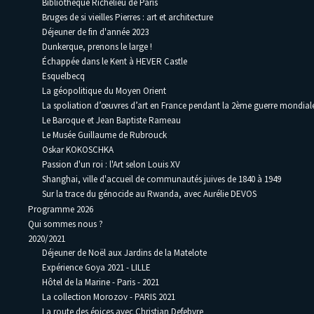
Bibliothèque Richelieu de Paris
Bruges de si vieilles Pierres : art et architecture
Déjeuner de fin d'année 2023
Dunkerque, prenons le large !
Échappée dans le Kent à HEVER Castle
Esquelbecq
La géopolitique du Moyen Orient
La spoliation d’œuvres d’art en France pendant la 2ème guerre mondia
Le Baroque et Jean Baptiste Rameau
Le Musée Guillaume de Rubrouck
Oskar KOKOSCHKA
Passion d'un roi : l'Art selon Louis XV
Shanghai, ville d'accueil de communautés juives de 1840 à 1949
Sur la trace du génocide au Rwanda, avec Aurélie DEVOS
Programme 2026
Qui sommes nous ?
2020/2021
Déjeuner de Noël aux Jardins de la Matelote
Expérience Goya 2021 - LILLE
Hôtel de la Marine - Paris - 2021
La collection Morozov - PARIS 2021
La route des épices avec Christian Defebvre