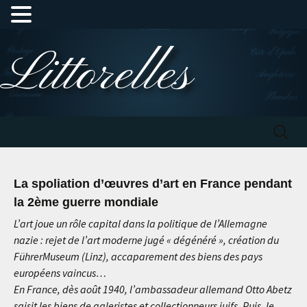
Aller
Littorelles
au
contenu
Recherc
La spoliation d’œuvres d’art en France pendant
la 2ème guerre mondiale
L’art joue un rôle capital dans la politique de l’Allemagne
nazie : rejet de l’art moderne jugé « dégénéré », création du
FührerMuseum (Linz), accaparement des biens des pays
européens vaincus…
En France, dès août 1940, l’ambassadeur allemand Otto Abetz
saisit les biens de galeristes et collectionneurs juifs. Puis, le