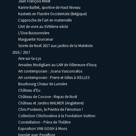
Jean François Millet
Karine Baillet, sportive de Haut Niveau
Kasteels en Flandre Occidentale (Belgique)
L'approche de l'art en maternelle
L'Art de vivre au XVIIIème siècle
L'Oise Buissonnière
Marguerite Yourcenar
Soirée de Noël 2017 aux jardins de la Matelote
2016 / 2017
Aire-sur-la-Lys
Amadeo Modigliani au LAM de Villeneuve d'Ascq
Art contemporain : Joana Vasconcelos
Art contemporain : Pierre et Gilles à IXELLES
Bourbourg Chœur de Lumière
Château d'Eu
Château de Cocove - Repas de Noël
Château et Jardins WALMER (Angleterre)
Chris Poidevin, le Peintre de l'émotion !
Collection Chtchoukine à la Fondation Vuitton
Constellation - Pièce de Théâtre
Exposition VAN GOGH à Mons
Hamlet avec Passiflore