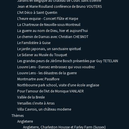
Jardins en Belgique au château de Court Saint Etienne
Jean et Marie Roulland conférence de Bruno VOUTERS
L'Art Déco à Saint Quentin
L'heure exquise - Concert Flûte et Harpe
La Chartreuse de Neuville-sous-Montreuil
La guerre au nom de Dieu, hier et aujourd'hui
Le chemin de Damas avec Christian CHESNOT
Le Familistère à Guise
Le jardin japonais, un sanctuaire spirituel
Le Sidaner au Musée du Touquet
Les grandes peurs de Jérôme Bosch présentées par Guy TETELAIN
Louvre Lens - Dansez embrassez qui vous voudrez
Louvre Lens - les désastres de la guerre
Montmartre avec Passiflore
Northbourne park school, visite d'une école anglaise
Pour l'amour de l'Art de Monique VANLAER
Vallée de la Bresle
Versailles s'invite à Arras
Villa Cavrois, un château moderne
Thèmes
Angleterre
Angleterre, Charleston Housse et Farley Farm (Sussex)