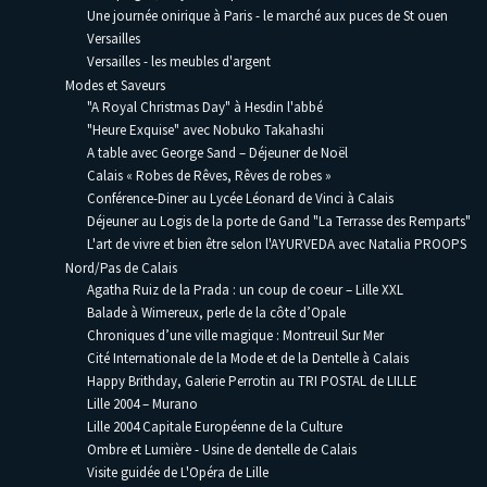
Une journée onirique à Paris - le marché aux puces de St ouen
Versailles
Versailles - les meubles d'argent
Modes et Saveurs
"A Royal Christmas Day" à Hesdin l'abbé
"Heure Exquise" avec Nobuko Takahashi
A table avec George Sand – Déjeuner de Noël
Calais « Robes de Rêves, Rêves de robes »
Conférence-Diner au Lycée Léonard de Vinci à Calais
Déjeuner au Logis de la porte de Gand "La Terrasse des Remparts"
L'art de vivre et bien être selon l'AYURVEDA avec Natalia PROOPS
Nord/Pas de Calais
Agatha Ruiz de la Prada : un coup de coeur – Lille XXL
Balade à Wimereux, perle de la côte d’Opale
Chroniques d’une ville magique : Montreuil Sur Mer
Cité Internationale de la Mode et de la Dentelle à Calais
Happy Brithday, Galerie Perrotin au TRI POSTAL de LILLE
Lille 2004 – Murano
Lille 2004 Capitale Européenne de la Culture
Ombre et Lumière - Usine de dentelle de Calais
Visite guidée de L'Opéra de Lille