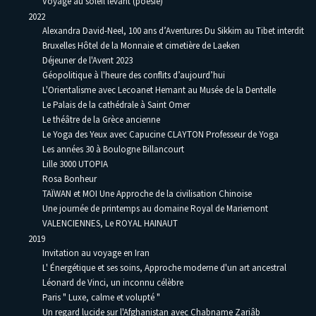
Voyage au soleil levant (poésie)
2022
Alexandra David-Neel, 100 ans d’Aventures Du Sikkim au Tibet interdit
Bruxelles Hôtel de la Monnaie et cimetière de Laeken
Déjeuner de l'Avent 2023
Géopolitique à l'heure des conflits d’aujourd’hui
L'Orientalisme avec Lecoanet Hemant au Musée de la Dentelle
Le Palais de la cathédrale à Saint Omer
Le théâtre de la Grèce ancienne
Le Yoga des Yeux avec Capucine CLAYTON Professeur de Yoga
Les années 30 à Boulogne Billancourt
Lille 3000 UTOPIA
Rosa Bonheur
TAÏWAN et MOI Une Approche de la civilisation Chinoise
Une journée de printemps au domaine Royal de Mariemont
VALENCIENNES, Le ROYAL HAINAUT
2019
Invitation au voyage en Iran
L' Énergétique et ses soins, Approche moderne d'un art ancestral
Léonard de Vinci, un inconnu célèbre
Paris " Luxe, calme et volupté "
Un regard lucide sur l'Afghanistan avec Chabname Zariâb