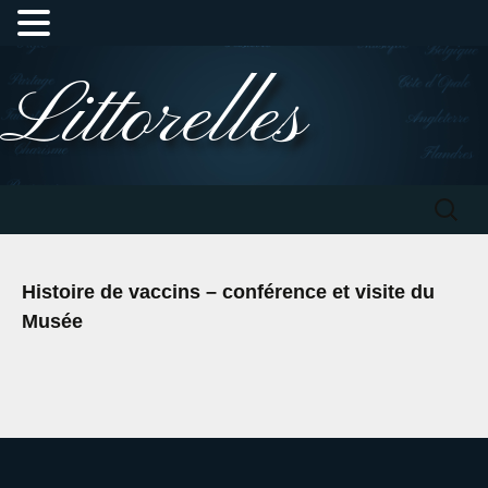
Aller
Littorelles
au
contenu
Recherc
Histoire de vaccins – conférence et visite du
Musée