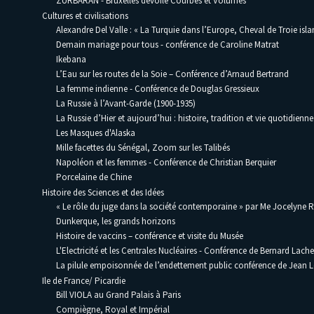
ZURBARAN - Bruxelles dévoile Courbes et Volumes
Cultures et civilisations
Alexandre Del Valle : « La Turquie dans l’Europe, Cheval de Troie isla
Demain mariage pour tous - conférence de Caroline Matrat
Ikebana
L’Eau sur les routes de la Soie – Conférence d’Arnaud Bertrand
La femme indienne - Conférence de Douglas Gressieux
La Russie à l’Avant-Garde (1900-1935)
La Russie d’Hier et aujourd’hui : histoire, tradition et vie quotidienne
Les Masques d'Alaska
Mille facettes du Sénégal, Zoom sur les Talibés
Napoléon et les femmes - Conférence de Christian Berquier
Porcelaine de Chine
Histoire des Sciences et des Idées
« Le rôle du juge dans la société contemporaine » par Me Jocelyne 
Dunkerque, les grands horizons
Histoire de vaccins – conférence et visite du Musée
L'Electricité et les Centrales Nucléaires - Conférence de Bernard Lache
La pilule empoisonnée de l’endettement public conférence de Jean
Ile de France/ Picardie
Bill VIOLA au Grand Palais à Paris
Compiègne, Royal et Impérial