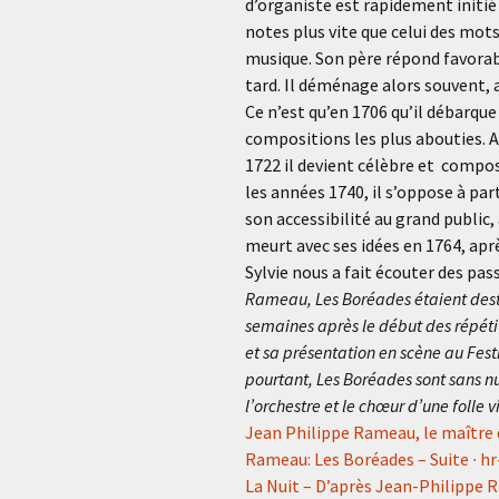
d’organiste est rapidement initié 
notes plus vite que celui des mot
musique. Son père répond favorab
tard. Il déménage alors souvent, 
Ce n’est qu’en 1706 qu’il débarque
compositions les plus abouties. A
1722 il devient célèbre et compos
les années 1740, il s’oppose à pa
son accessibilité au grand public
meurt avec ses idées en 1764, apr
Sylvie nous a fait écouter des pa
Rameau, Les Boréades étaient desti
semaines après le début des répéti
et sa présentation en scène au Fest
pourtant, Les Boréades sont sans nu
l’orchestre et le chœur d’une folle
Jean Philippe Rameau, le maîtr
Rameau: Les Boréades – Suite ∙ h
La Nuit – D’après Jean-Philippe 