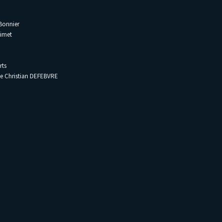
 Bonnier
uimet
rts
de Christian DEFEBVRE