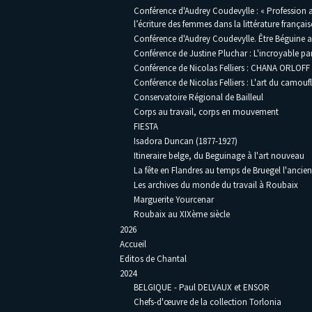
Conférence d'Audrey Coudevylle : « Profession a
l’écriture des femmes dans la littérature français
Conférence d'Audrey Coudevylle. Être Béguine au
Conférence de Justine Pluchar : L'incroyable pa
Conférence de Nicolas Felliers : CHANA ORLOFF 
Conférence de Nicolas Felliers : L'art du camouf
Conservatoire Régional de Bailleul
Corps au travail, corps en mouvement
FIESTA
Isadora Duncan (1877-1927)
Itineraire belge, du Beguinage à l'art nouveau
La fête en Flandres au temps de Bruegel l'ancien
Les archives du monde du travail à Roubaix
Marguerite Yourcenar
Roubaix au XIXème siècle
2026
Accueil
Editos de Chantal
2024
BELGIQUE - Paul DELVAUX et ENSOR
Chefs-d'œuvre de la collection Torlonia