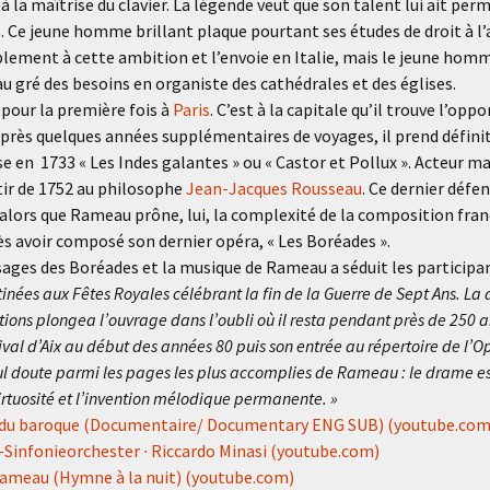
à la maîtrise du clavier. La légende veut que son talent lui ait perm
s. Ce jeune homme brillant plaque pourtant ses études de droit à l’
lement à cette ambition et l’envoie en Italie, mais le jeune homm
au gré des besoins en organiste des cathédrales et des églises.
 pour la première fois à
Paris
. C’est à la capitale qu’il trouve l’opp
près quelques années supplémentaires de voyages, il prend définit
e en 1733 « Les Indes galantes » ou « Castor et Pollux ». Acteur ma
rtir de 1752 au philosophe
Jean-Jacques Rousseau
. Ce dernier défen
, alors que Rameau prône, lui, la complexité de la composition fr
ès avoir composé son dernier opéra, « Les Boréades ».
ssages des Boréades et la musique de Rameau a séduit les particip
nées aux Fêtes Royales célébrant la fin de la Guerre de Sept Ans. La 
tions plongea l’ouvrage dans l’oubli où il resta pendant près de 250 
ival d’Aix au début des années 80 puis son entrée au répertoire de l’O
l doute parmi les pages les plus accomplies de Rameau : le drame est
 virtuosité et l’invention mélodique permanente. »
e du baroque (Documentaire/ Documentary ENG SUB) (youtube.com
r-Sinfonieorchester ∙ Riccardo Minasi (youtube.com)
Rameau (Hymne à la nuit) (youtube.com)