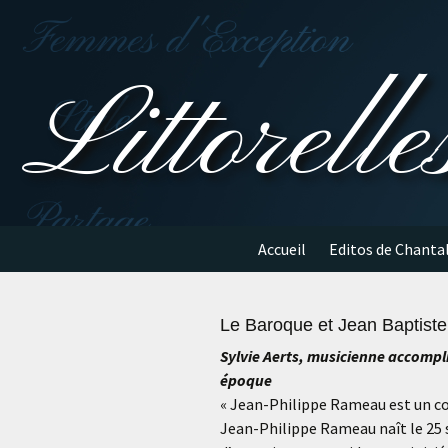
Aller
au
contenu
Littorelle
Accueil
Editos de Chanta
Le Baroque et Jean Baptis
Sylvie Aerts, musicienne accompl
époque
« Jean-Philippe Rameau est un co
Jean-Philippe Rameau naît le 25