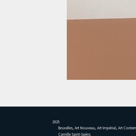
2025
Bruxelles, Art Nouveau, Art Impérial, Art Cont
Camille Saint-Saëns