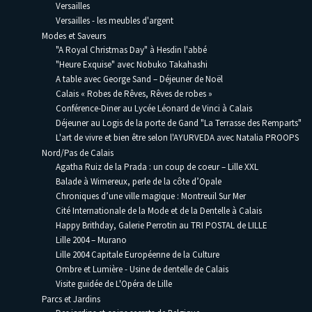
Versailles
Versailles - les meubles d'argent
Modes et Saveurs
"A Royal Christmas Day" à Hesdin l'abbé
"Heure Exquise" avec Nobuko Takahashi
A table avec George Sand – Déjeuner de Noël
Calais « Robes de Rêves, Rêves de robes »
Conférence-Diner au Lycée Léonard de Vinci à Calais
Déjeuner au Logis de la porte de Gand "La Terrasse des Remparts"
L'art de vivre et bien être selon l'AYURVEDA avec Natalia PROOPS
Nord/Pas de Calais
Agatha Ruiz de la Prada : un coup de coeur – Lille XXL
Balade à Wimereux, perle de la côte d’Opale
Chroniques d’une ville magique : Montreuil Sur Mer
Cité Internationale de la Mode et de la Dentelle à Calais
Happy Brithday, Galerie Perrotin au TRI POSTAL de LILLE
Lille 2004 – Murano
Lille 2004 Capitale Européenne de la Culture
Ombre et Lumière - Usine de dentelle de Calais
Visite guidée de L'Opéra de Lille
Parcs et Jardins