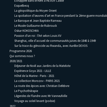
Échappée dans le Kent à HEVER Castle
Esquelbecq
La géopolitique du Moyen Orient
La spoliation d’œuvres d’art en France pendant la 2ème guerre mondia
Le Baroque et Jean Baptiste Rameau
Le Musée Guillaume de Rubrouck
Oskar KOKOSCHKA
Passion d'un roi : l'Art selon Louis XV
Shanghai, ville d'accueil de communautés juives de 1840 à 1949
Sur la trace du génocide au Rwanda, avec Aurélie DEVOS
Programme 2026
Qui sommes nous ?
2020/2021
Déjeuner de Noël aux Jardins de la Matelote
Expérience Goya 2021 - LILLE
Hôtel de la Marine - Paris - 2021
La collection Morozov - PARIS 2021
La route des épices avec Christian Defebvre
Le Psychothérapie
Légendes de Flandre avec Mr Vanneufville
Voyage au soleil levant (poésie)
2022