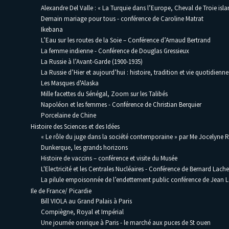
Alexandre Del Valle : « La Turquie dans l’Europe, Cheval de Troie isla
Demain mariage pour tous - conférence de Caroline Matrat
Ikebana
L’Eau sur les routes de la Soie – Conférence d’Arnaud Bertrand
La femme indienne - Conférence de Douglas Gressieux
La Russie à l’Avant-Garde (1900-1935)
La Russie d’Hier et aujourd’hui : histoire, tradition et vie quotidienne
Les Masques d'Alaska
Mille facettes du Sénégal, Zoom sur les Talibés
Napoléon et les femmes - Conférence de Christian Berquier
Porcelaine de Chine
Histoire des Sciences et des Idées
« Le rôle du juge dans la société contemporaine » par Me Jocelyne 
Dunkerque, les grands horizons
Histoire de vaccins – conférence et visite du Musée
L'Electricité et les Centrales Nucléaires - Conférence de Bernard Lache
La pilule empoisonnée de l’endettement public conférence de Jean
Ile de France/ Picardie
Bill VIOLA au Grand Palais à Paris
Compiègne, Royal et Impérial
Une journée onirique à Paris - le marché aux puces de St ouen