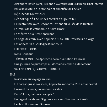
Alexandra David-Neel, 100 ans d’Aventures Du Sikkim au Tibet interdit
Bruxelles Hôtel de la Monnaie et cimetière de Laeken
Déjeuner de l'Avent 2023
Géopolitique à l'heure des conflits d’aujourd’hui
L'Orientalisme avec Lecoanet Hemant au Musée de la Dentelle
Le Palais de la cathédrale à Saint Omer
Le théâtre de la Grèce ancienne
Le Yoga des Yeux avec Capucine CLAYTON Professeur de Yoga
Les années 30 à Boulogne Billancourt
Lille 3000 UTOPIA
Rosa Bonheur
TAÏWAN et MOI Une Approche de la civilisation Chinoise
Une journée de printemps au domaine Royal de Mariemont
VALENCIENNES, Le ROYAL HAINAUT
2019
Invitation au voyage en Iran
L' Énergétique et ses soins, Approche moderne d'un art ancestral
Léonard de Vinci, un inconnu célèbre
Paris " Luxe, calme et volupté "
Un regard lucide sur l'Afghanistan avec Chabname Zariâb
Les hortillonnages d'Amiens