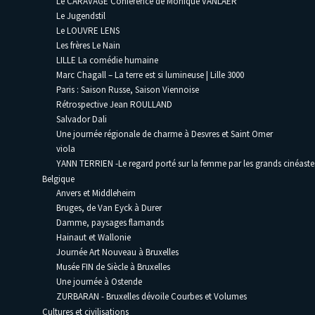
Le CARAVAGE Conférence de Monique VANLAER
Le Jugendstil
Le LOUVRE LENS
Les frères Le Nain
LILLE La comédie humaine
Marc Chagall – La terre est si lumineuse | Lille 3000
Paris : Saison Russe, Saison Viennoise
Rétrospective Jean ROULLAND
Salvador Dali
Une journée régionale de charme à Desvres et Saint Omer
viola
YANN TERRIEN -Le regard porté sur la femme par les grands cinéaste
Belgique
Anvers et Middleheim
Bruges, de Van Eyck à Durer
Damme, paysages flamands
Hainaut et Wallonie
Journée Art Nouveau à Bruxelles
Musée FIN de Siècle à Bruxelles
Une journée à Ostende
ZURBARAN - Bruxelles dévoile Courbes et Volumes
Cultures et civilisations