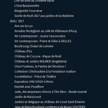
L'Art de vivre au XVIIIème siècle
L'Oise Buissonnière
Marguerite Yourcenar
Soirée de Noël 2017 aux jardins de la Matelote
2016 / 2017
Aire-sur-la-Lys
Amadeo Modigliani au LAM de Villeneuve d'Ascq
Art contemporain : Joana Vasconcelos
Art contemporain : Pierre et Gilles à IXELLES
Bourbourg Chœur de Lumière
Château d'Eu
Château de Cocove - Repas de Noël
Château et Jardins WALMER (Angleterre)
Chris Poidevin, le Peintre de l'émotion !
Collection Chtchoukine à la Fondation Vuitton
Constellation - Pièce de Théâtre
Exposition VAN GOGH à Mons
Hamlet avec Passiflore
Jade, des empereurs chinois à l'Art déco - Musée Guimet
Jardin de Maizicourt
Jardins en Belgique au château de Court Saint Etienne
Jean et Marie Roulland conférence de Bruno VOUTERS