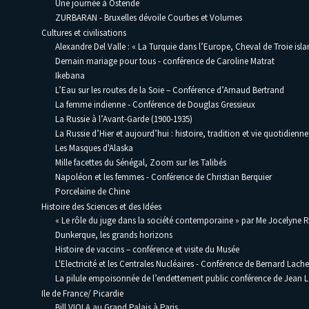
Une journée à Ostende
ZURBARAN - Bruxelles dévoile Courbes et Volumes
Cultures et civilisations
Alexandre Del Valle : « La Turquie dans l’Europe, Cheval de Troie isla
Demain mariage pour tous - conférence de Caroline Matrat
Ikebana
L’Eau sur les routes de la Soie – Conférence d’Arnaud Bertrand
La femme indienne - Conférence de Douglas Gressieux
La Russie à l’Avant-Garde (1900-1935)
La Russie d’Hier et aujourd’hui : histoire, tradition et vie quotidienne
Les Masques d'Alaska
Mille facettes du Sénégal, Zoom sur les Talibés
Napoléon et les femmes - Conférence de Christian Berquier
Porcelaine de Chine
Histoire des Sciences et des Idées
« Le rôle du juge dans la société contemporaine » par Me Jocelyne 
Dunkerque, les grands horizons
Histoire de vaccins – conférence et visite du Musée
L'Electricité et les Centrales Nucléaires - Conférence de Bernard Lache
La pilule empoisonnée de l’endettement public conférence de Jean
Ile de France/ Picardie
Bill VIOLA au Grand Palais à Paris