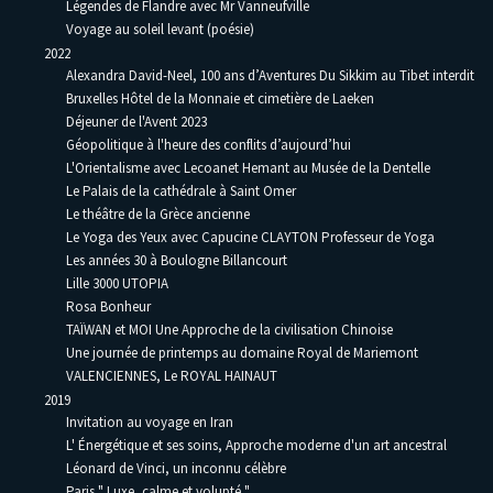
Légendes de Flandre avec Mr Vanneufville
Voyage au soleil levant (poésie)
2022
Alexandra David-Neel, 100 ans d’Aventures Du Sikkim au Tibet interdit
Bruxelles Hôtel de la Monnaie et cimetière de Laeken
Déjeuner de l'Avent 2023
Géopolitique à l'heure des conflits d’aujourd’hui
L'Orientalisme avec Lecoanet Hemant au Musée de la Dentelle
Le Palais de la cathédrale à Saint Omer
Le théâtre de la Grèce ancienne
Le Yoga des Yeux avec Capucine CLAYTON Professeur de Yoga
Les années 30 à Boulogne Billancourt
Lille 3000 UTOPIA
Rosa Bonheur
TAÏWAN et MOI Une Approche de la civilisation Chinoise
Une journée de printemps au domaine Royal de Mariemont
VALENCIENNES, Le ROYAL HAINAUT
2019
Invitation au voyage en Iran
L' Énergétique et ses soins, Approche moderne d'un art ancestral
Léonard de Vinci, un inconnu célèbre
Paris " Luxe, calme et volupté "