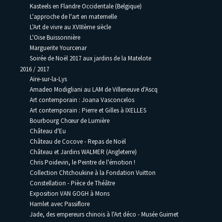
Kasteels en Flandre Occidentale (Belgique)
L'approche de l'art en maternelle
L'Art de vivre au XVIIIème siècle
L'Oise Buissonnière
Marguerite Yourcenar
Soirée de Noël 2017 aux jardins de la Matelote
2016 / 2017
Aire-sur-la-Lys
Amadeo Modigliani au LAM de Villeneuve d'Ascq
Art contemporain : Joana Vasconcelos
Art contemporain : Pierre et Gilles à IXELLES
Bourbourg Chœur de Lumière
Château d'Eu
Château de Cocove - Repas de Noël
Château et Jardins WALMER (Angleterre)
Chris Poidevin, le Peintre de l'émotion !
Collection Chtchoukine à la Fondation Vuitton
Constellation - Pièce de Théâtre
Exposition VAN GOGH à Mons
Hamlet avec Passiflore
Jade, des empereurs chinois à l'Art déco - Musée Guimet