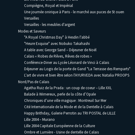
Compiègne, Royal et Impérial
Une journée onirique à Paris - le marché aux puces de St ouen
Versailles
Versailles - les meubles d'argent
Modes et Saveurs
"A Royal Christmas Day" à Hesdin l'abbé
"Heure Exquise" avec Nobuko Takahashi
A table avec George Sand – Déjeuner de Noël
Calais « Robes de Rêves, Rêves de robes »
Conférence-Diner au Lycée Léonard de Vinci à Calais
Déjeuner au Logis de la porte de Gand "La Terrasse des Remparts"
L'art de vivre et bien être selon l'AYURVEDA avec Natalia PROOPS
Nord/Pas de Calais
Agatha Ruiz de la Prada : un coup de coeur – Lille XXL
Balade à Wimereux, perle de la côte d’Opale
Chroniques d’une ville magique : Montreuil Sur Mer
Cité Internationale de la Mode et de la Dentelle à Calais
Happy Brithday, Galerie Perrotin au TRI POSTAL de LILLE
Lille 2004 – Murano
Lille 2004 Capitale Européenne de la Culture
Ombre et Lumière - Usine de dentelle de Calais