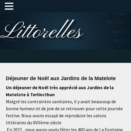
Aller
Littorelles
au
contenu
Recherc
Déjeuner de Noël aux Jardins de la Matelote
Un déjeuner de Noël très apprécié aux Jardins de la
Matelote à Terlincthun
Malgré les contraintes sanitaires, il y avait beaucoup de
bonne humeur et de joie de se retrouver pour cette journée
festive. Nous avons essayé de reproduire les salons
littéraires du XVIIème siècle
En 2021, nous avons voulu fêter les 400 ans de La Fontaine,