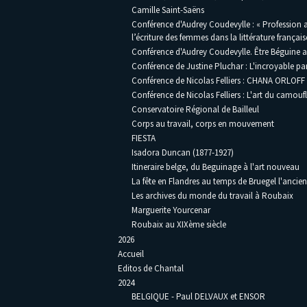
Camille Saint-Saëns
Conférence d'Audrey Coudevylle : « Profession a
l’écriture des femmes dans la littérature français
Conférence d'Audrey Coudevylle. Être Béguine au
Conférence de Justine Pluchar : L'incroyable pa
Conférence de Nicolas Felliers : CHANA ORLOFF 
Conférence de Nicolas Felliers : L'art du camouf
Conservatoire Régional de Bailleul
Corps au travail, corps en mouvement
FIESTA
Isadora Duncan (1877-1927)
Itineraire belge, du Beguinage à l'art nouveau
La fête en Flandres au temps de Bruegel l'ancien
Les archives du monde du travail à Roubaix
Marguerite Yourcenar
Roubaix au XIXème siècle
2026
Accueil
Editos de Chantal
2024
BELGIQUE - Paul DELVAUX et ENSOR