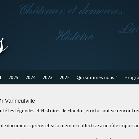
s
l
2025
2024
2023
2022
Qui sommes nous ?
Progr
r Vanneufville
nté les légendes et Histoires de Flandre, en y faisant se rencontre
 de documents précis et si la mémoir collective a un rôle importan