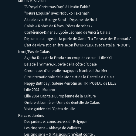
Modes et Saveurs
"A Royal Christmas Day" à Hesdin l'abbé
"Heure Exquise" avec Nobuko Takahashi
A table avec George Sand – Déjeuner de Noël
Calais « Robes de Rêves, Rêves de robes »
Conférence-Diner au Lycée Léonard de Vinci à Calais
Déjeuner au Logis de la porte de Gand "La Terrasse des Remparts"
L'art de vivre et bien être selon l'AYURVEDA avec Natalia PROOPS
Nord/Pas de Calais
Agatha Ruiz de la Prada : un coup de coeur – Lille XXL
Balade à Wimereux, perle de la côte d’Opale
Chroniques d’une ville magique : Montreuil Sur Mer
Cité Internationale de la Mode et de la Dentelle à Calais
Happy Brithday, Galerie Perrotin au TRI POSTAL de LILLE
Lille 2004 – Murano
Lille 2004 Capitale Européenne de la Culture
Ombre et Lumière - Usine de dentelle de Calais
Visite guidée de L'Opéra de Lille
Parcs et Jardins
Des jardins et coins secrets de Belgique
Les cinq sens – Abbaye de Valloires
Les cinq sens – Si Maizicourt m’était conté…