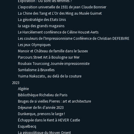
Exposition : Où sont les femmes ?
L’exposition universelle de 1931 de jean Claude Bonnier
La Chine des Tang et L'Or des Ming au Musée Guimet
La géostratégie des Etats Unis
la saga des grands magasins
Le Harcèlement conférence de Céline Houzet-Aerts
Les couleurs de l'Impressionnisme Conférence de Christian DEFEBVRE
Les jeux Olympiques
Manoir et Château de famille dans le Sussex
Parcours Street Art à Boulogne sur Mer
Roubaix Tourcoing Journée impressionniste
Surréalisme à Bruxelles
Yuima Nakazato, au delà de la couture
2023
Algérie
Bibliothèque Richelieu de Paris
Bruges de si vieilles Pierres : art et architecture
Déjeuner de fin d'année 2023
Dunkerque, prenons le large !
Échappée dans le Kent à HEVER Castle
Esquelbecq
La géopolitique du Moyen Orient