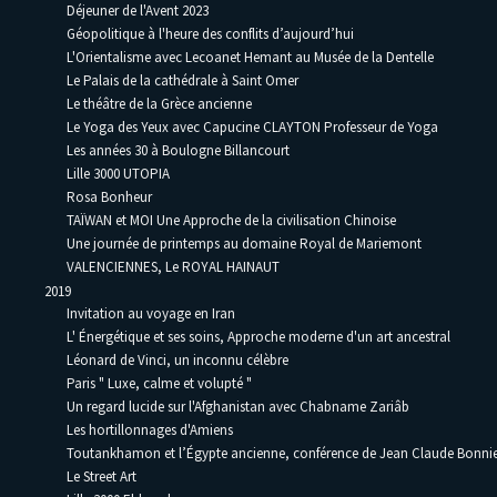
Déjeuner de l'Avent 2023
Géopolitique à l'heure des conflits d’aujourd’hui
L'Orientalisme avec Lecoanet Hemant au Musée de la Dentelle
Le Palais de la cathédrale à Saint Omer
Le théâtre de la Grèce ancienne
Le Yoga des Yeux avec Capucine CLAYTON Professeur de Yoga
Les années 30 à Boulogne Billancourt
Lille 3000 UTOPIA
Rosa Bonheur
TAÏWAN et MOI Une Approche de la civilisation Chinoise
Une journée de printemps au domaine Royal de Mariemont
VALENCIENNES, Le ROYAL HAINAUT
2019
Invitation au voyage en Iran
L' Énergétique et ses soins, Approche moderne d'un art ancestral
Léonard de Vinci, un inconnu célèbre
Paris " Luxe, calme et volupté "
Un regard lucide sur l'Afghanistan avec Chabname Zariâb
Les hortillonnages d'Amiens
Toutankhamon et l’Égypte ancienne, conférence de Jean Claude Bonni
Le Street Art