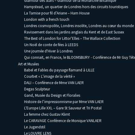
Glamour des Stars – Glamour de la Monarchie Britanique
Hampstead, un quartier de Londres hors des circuits touristiques
La Tamise pour fil d’Ariane – Ham House
London with a french touch
Londres cosmopolite, Londres insolite, Londres au cœur du monde
Ravissement dans les jardins anglais du Kent et de East Sussex
The Best of London for Littor’Elles – The Wallace Collection
Un Noël de conte de fées à LEEDS
Une journée d'Hiver à Londres
Qui connait, en France, le BLOOMSBURY - Conférence de Mr Guy Téte
Art et Musées
Babel et Fables du paysage flamand à LILLE
Courbet « L’image de la vérité »
DALI – Conférence de Mme VAN LAER
Degas Sculpteur
Gand, Musée du Design et Floralies
Histoire de l’impressionnisme par Mme VAN LAER
L'Europe Lille XXL – Gare St Sauveur et Tri Postal
La femme chez Gustav Klimt
Le CARAVAGE Conférence de Monique VANLAER
Le Jugendstil
Le LOUVRE LENS