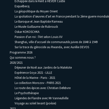
Échappée dans le Kent à HEVER Castle
Esquelbecq
La géopolitique du Moyen Orient
La spoliation d’œuvres d’art en France pendant la 2ème guerre mondia
Le Baroque et Jean Baptiste Rameau
Le Musée Guillaume de Rubrouck
Oskar KOKOSCHKA
Passion d'un roi : l'Art selon Louis XV
Shanghai, ville d'accueil de communautés juives de 1840 à 1949
Sur la trace du génocide au Rwanda, avec Aurélie DEVOS
Programme 2026
Qui sommes nous ?
2020/2021
Déjeuner de Noël aux Jardins de la Matelote
Expérience Goya 2021 - LILLE
Hôtel de la Marine - Paris - 2021
La collection Morozov - PARIS 2021
La route des épices avec Christian Defebvre
Le Psychothérapie
Légendes de Flandre avec Mr Vanneufville
Voyage au soleil levant (poésie)
2022