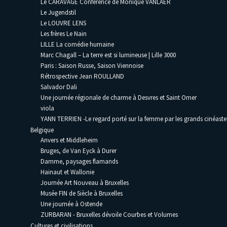
Le CARAVAGE Conférence de Monique VANLAER
Le Jugendstil
Le LOUVRE LENS
Les frères Le Nain
LILLE La comédie humaine
Marc Chagall – La terre est si lumineuse | Lille 3000
Paris : Saison Russe, Saison Viennoise
Rétrospective Jean ROULLAND
Salvador Dali
Une journée régionale de charme à Desvres et Saint Omer
viola
YANN TERRIEN -Le regard porté sur la femme par les grands cinéaste
Belgique
Anvers et Middleheim
Bruges, de Van Eyck à Durer
Damme, paysages flamands
Hainaut et Wallonie
Journée Art Nouveau à Bruxelles
Musée FIN de Siècle à Bruxelles
Une journée à Ostende
ZURBARAN - Bruxelles dévoile Courbes et Volumes
Cultures et civilisations