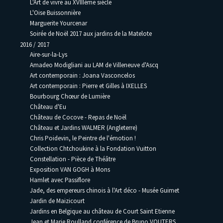
L'Art de vivre au XVIIIème siècle
L'Oise Buissonnière
Marguerite Yourcenar
Soirée de Noël 2017 aux jardins de la Matelote
2016 / 2017
Aire-sur-la-Lys
Amadeo Modigliani au LAM de Villeneuve d'Ascq
Art contemporain : Joana Vasconcelos
Art contemporain : Pierre et Gilles à IXELLES
Bourbourg Chœur de Lumière
Château d'Eu
Château de Cocove - Repas de Noël
Château et Jardins WALMER (Angleterre)
Chris Poidevin, le Peintre de l'émotion !
Collection Chtchoukine à la Fondation Vuitton
Constellation - Pièce de Théâtre
Exposition VAN GOGH à Mons
Hamlet avec Passiflore
Jade, des empereurs chinois à l'Art déco - Musée Guimet
Jardin de Maizicourt
Jardins en Belgique au château de Court Saint Etienne
Jean et Marie Roulland conférence de Bruno VOUTERS