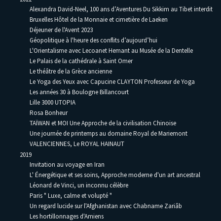
Alexandra David-Neel, 100 ans d’Aventures Du Sikkim au Tibet interdit
Bruxelles Hôtel de la Monnaie et cimetière de Laeken
Déjeuner de l'Avent 2023
Géopolitique à l'heure des conflits d’aujourd’hui
L'Orientalisme avec Lecoanet Hemant au Musée de la Dentelle
Le Palais de la cathédrale à Saint Omer
Le théâtre de la Grèce ancienne
Le Yoga des Yeux avec Capucine CLAYTON Professeur de Yoga
Les années 30 à Boulogne Billancourt
Lille 3000 UTOPIA
Rosa Bonheur
TAÏWAN et MOI Une Approche de la civilisation Chinoise
Une journée de printemps au domaine Royal de Mariemont
VALENCIENNES, Le ROYAL HAINAUT
2019
Invitation au voyage en Iran
L' Énergétique et ses soins, Approche moderne d'un art ancestral
Léonard de Vinci, un inconnu célèbre
Paris " Luxe, calme et volupté "
Un regard lucide sur l'Afghanistan avec Chabname Zariâb
Les hortillonnages d'Amiens