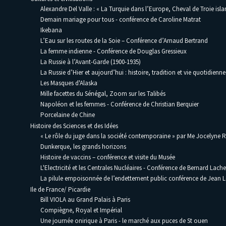
Alexandre Del Valle : « La Turquie dans l’Europe, Cheval de Troie isla
Demain mariage pour tous - conférence de Caroline Matrat
Ikebana
L’Eau sur les routes de la Soie – Conférence d’Arnaud Bertrand
La femme indienne - Conférence de Douglas Gressieux
La Russie à l’Avant-Garde (1900-1935)
La Russie d’Hier et aujourd’hui : histoire, tradition et vie quotidienne
Les Masques d'Alaska
Mille facettes du Sénégal, Zoom sur les Talibés
Napoléon et les femmes - Conférence de Christian Berquier
Porcelaine de Chine
Histoire des Sciences et des Idées
« Le rôle du juge dans la société contemporaine » par Me Jocelyne 
Dunkerque, les grands horizons
Histoire de vaccins – conférence et visite du Musée
L'Electricité et les Centrales Nucléaires - Conférence de Bernard Lache
La pilule empoisonnée de l’endettement public conférence de Jean
Ile de France/ Picardie
Bill VIOLA au Grand Palais à Paris
Compiègne, Royal et Impérial
Une journée onirique à Paris - le marché aux puces de St ouen