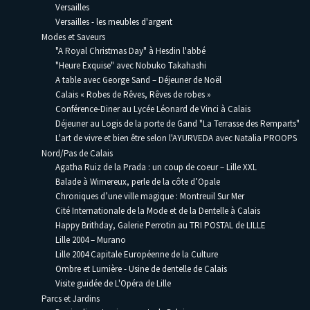
Versailles
Versailles - les meubles d'argent
Modes et Saveurs
"A Royal Christmas Day" à Hesdin l'abbé
"Heure Exquise" avec Nobuko Takahashi
A table avec George Sand – Déjeuner de Noël
Calais « Robes de Rêves, Rêves de robes »
Conférence-Diner au Lycée Léonard de Vinci à Calais
Déjeuner au Logis de la porte de Gand "La Terrasse des Remparts"
L'art de vivre et bien être selon l'AYURVEDA avec Natalia PROOPS
Nord/Pas de Calais
Agatha Ruiz de la Prada : un coup de coeur – Lille XXL
Balade à Wimereux, perle de la côte d’Opale
Chroniques d’une ville magique : Montreuil Sur Mer
Cité Internationale de la Mode et de la Dentelle à Calais
Happy Brithday, Galerie Perrotin au TRI POSTAL de LILLE
Lille 2004 – Murano
Lille 2004 Capitale Européenne de la Culture
Ombre et Lumière - Usine de dentelle de Calais
Visite guidée de L'Opéra de Lille
Parcs et Jardins