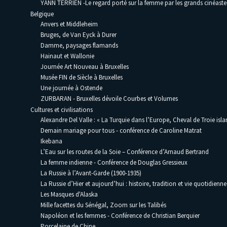
YANN TERRIEN -Le regard porté sur la femme par les grands cinéaste
Belgique
Anvers et Middleheim
Bruges, de Van Eyck à Durer
Damme, paysages flamands
Hainaut et Wallonie
Journée Art Nouveau à Bruxelles
Musée FIN de Siècle à Bruxelles
Une journée à Ostende
ZURBARAN - Bruxelles dévoile Courbes et Volumes
Cultures et civilisations
Alexandre Del Valle : « La Turquie dans l’Europe, Cheval de Troie isla
Demain mariage pour tous - conférence de Caroline Matrat
Ikebana
L’Eau sur les routes de la Soie – Conférence d’Arnaud Bertrand
La femme indienne - Conférence de Douglas Gressieux
La Russie à l’Avant-Garde (1900-1935)
La Russie d’Hier et aujourd’hui : histoire, tradition et vie quotidienne
Les Masques d'Alaska
Mille facettes du Sénégal, Zoom sur les Talibés
Napoléon et les femmes - Conférence de Christian Berquier
Porcelaine de Chine