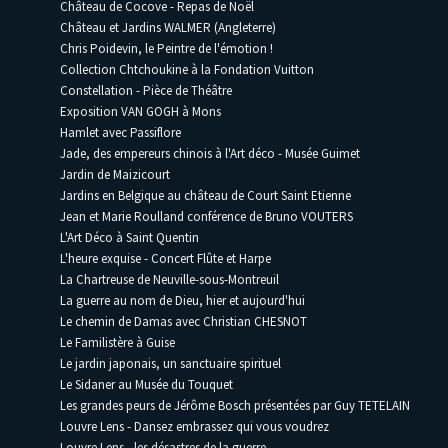
Château de Cocove - Repas de Noël
Château et Jardins WALMER (Angleterre)
Chris Poidevin, le Peintre de l'émotion !
Collection Chtchoukine à la Fondation Vuitton
Constellation - Pièce de Théâtre
Exposition VAN GOGH à Mons
Hamlet avec Passiflore
Jade, des empereurs chinois à l'Art déco - Musée Guimet
Jardin de Maizicourt
Jardins en Belgique au château de Court Saint Etienne
Jean et Marie Roulland conférence de Bruno VOUTERS
L'Art Déco à Saint Quentin
L'heure exquise - Concert Flûte et Harpe
La Chartreuse de Neuville-sous-Montreuil
La guerre au nom de Dieu, hier et aujourd'hui
Le chemin de Damas avec Christian CHESNOT
Le Familistère à Guise
Le jardin japonais, un sanctuaire spirituel
Le Sidaner au Musée du Touquet
Les grandes peurs de Jérôme Bosch présentées par Guy TETELAIN
Louvre Lens - Dansez embrassez qui vous voudrez
Louvre Lens - les désastres de la guerre