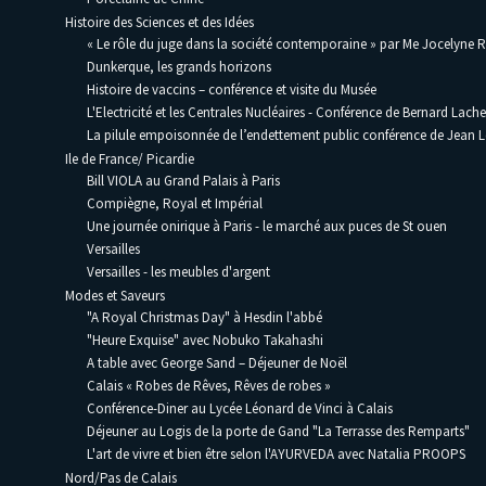
Histoire des Sciences et des Idées
« Le rôle du juge dans la société contemporaine » par Me Jocelyne 
Dunkerque, les grands horizons
Histoire de vaccins – conférence et visite du Musée
L'Electricité et les Centrales Nucléaires - Conférence de Bernard Lache
La pilule empoisonnée de l’endettement public conférence de Jean
Ile de France/ Picardie
Bill VIOLA au Grand Palais à Paris
Compiègne, Royal et Impérial
Une journée onirique à Paris - le marché aux puces de St ouen
Versailles
Versailles - les meubles d'argent
Modes et Saveurs
"A Royal Christmas Day" à Hesdin l'abbé
"Heure Exquise" avec Nobuko Takahashi
A table avec George Sand – Déjeuner de Noël
Calais « Robes de Rêves, Rêves de robes »
Conférence-Diner au Lycée Léonard de Vinci à Calais
Déjeuner au Logis de la porte de Gand "La Terrasse des Remparts"
L'art de vivre et bien être selon l'AYURVEDA avec Natalia PROOPS
Nord/Pas de Calais