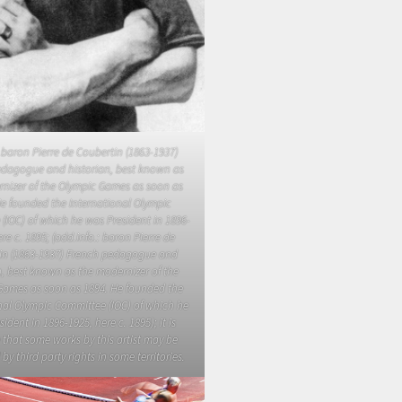
baron Pierre de Coubertin (1863-1937)
edagogue and historian, best known as
rnizer of the Olympic Games as soon as
He founded the International Olympic
(IOC) of which he was President in 1896-
re c. 1895; (add.info.: baron Pierre de
in (1863-1937) French pedagogue and
n, best known as the modernizer of the
Games as soon as 1894. He founded the
nal Olympic Committee (IOC) of which he
ident in 1896-1925, here c. 1895); it is
 that some works by this artist may be
by third party rights in some territories.