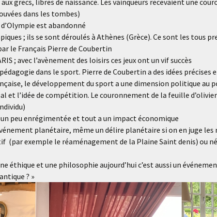
aux grecs, libres de naissance. Les vainqueurs recevaient une couron
rouvées dans les tombes)
ite d’Olympie est abandonné
piques ; ils se sont déroulés à Athènes (Grèce). Ce sont les tous 
 par le Français Pierre de Coubertin
IS ; avec l’avènement des loisirs ces jeux ont un vif succès
pédagogie dans le sport. Pierre de Coubertin a des idées précises e
rançaise, le développement du sport a une dimension politique au 
déal et l’idée de compétition. Le couronnement de la feuille d’olivie
ndividu)
st un peu enrégimentée et tout a un impact économique
 événement planétaire, même un délire planétaire si on en juge le
if (par exemple le réaménagement de la Plaine Saint denis) ou nég
une éthique et une philosophie aujourd’hui c’est aussi un événemen
ntique ? »