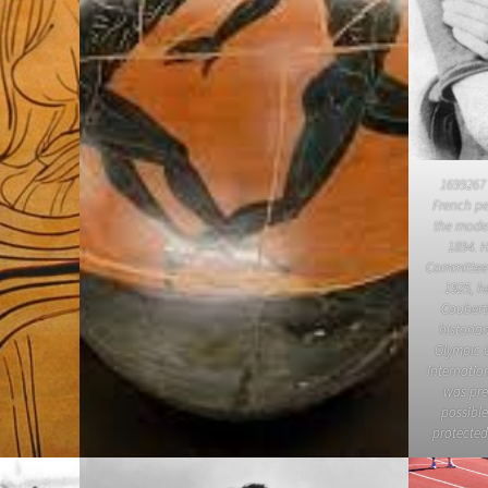
1699267 
French p
the mode
1894. 
Committee 
1925, he
Coubert
historia
Olympic 
Internatio
was pres
possible
protected 