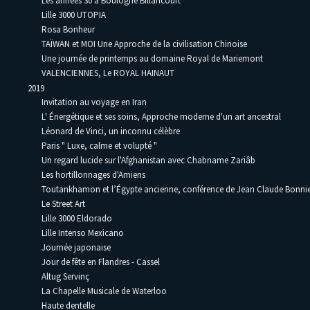
Les années 30 à Boulogne Billancourt
Lille 3000 UTOPIA
Rosa Bonheur
TAÏWAN et MOI Une Approche de la civilisation Chinoise
Une journée de printemps au domaine Royal de Mariemont
VALENCIENNES, Le ROYAL HAINAUT
2019
Invitation au voyage en Iran
L' Énergétique et ses soins, Approche moderne d'un art ancestral
Léonard de Vinci, un inconnu célèbre
Paris " Luxe, calme et volupté "
Un regard lucide sur l'Afghanistan avec Chabname Zariâb
Les hortillonnages d'Amiens
Toutankhamon et l’Égypte ancienne, conférence de Jean Claude Bonni
Le Street Art
Lille 3000 Eldorado
Lille Intenso Mexicano
Journée japonaise
Jour de fête en Flandres - Cassel
Altug Servinç
La Chapelle Musicale de Waterloo
Haute dentelle