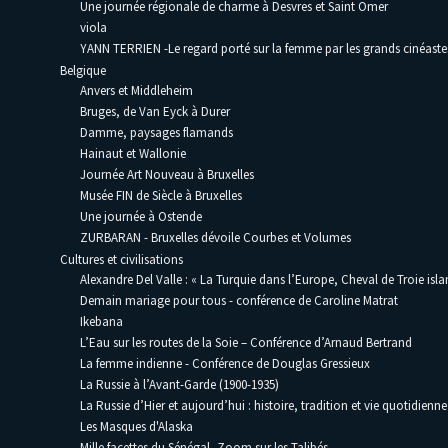
Une journée régionale de charme à Desvres et Saint Omer
viola
YANN TERRIEN -Le regard porté sur la femme par les grands cinéaste
Belgique
Anvers et Middleheim
Bruges, de Van Eyck à Durer
Damme, paysages flamands
Hainaut et Wallonie
Journée Art Nouveau à Bruxelles
Musée FIN de Siècle à Bruxelles
Une journée à Ostende
ZURBARAN - Bruxelles dévoile Courbes et Volumes
Cultures et civilisations
Alexandre Del Valle : « La Turquie dans l’Europe, Cheval de Troie isla
Demain mariage pour tous - conférence de Caroline Matrat
Ikebana
L’Eau sur les routes de la Soie – Conférence d’Arnaud Bertrand
La femme indienne - Conférence de Douglas Gressieux
La Russie à l’Avant-Garde (1900-1935)
La Russie d’Hier et aujourd’hui : histoire, tradition et vie quotidienne
Les Masques d'Alaska
Mille facettes du Sénégal, Zoom sur les Talibés