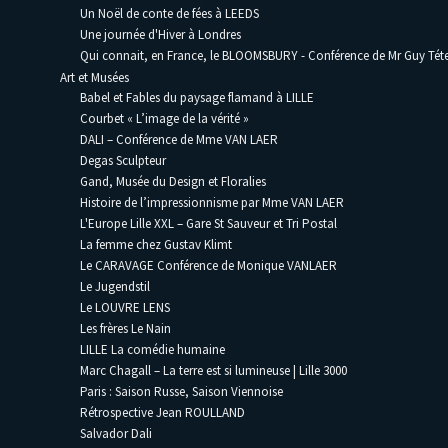
Un Noël de conte de fées à LEEDS
Une journée d'Hiver à Londres
Qui connait, en France, le BLOOMSBURY - Conférence de Mr Guy Téte
Art et Musées
Babel et Fables du paysage flamand à LILLE
Courbet « L’image de la vérité »
DALI – Conférence de Mme VAN LAER
Degas Sculpteur
Gand, Musée du Design et Floralies
Histoire de l’impressionnisme par Mme VAN LAER
L'Europe Lille XXL – Gare St Sauveur et Tri Postal
La femme chez Gustav Klimt
Le CARAVAGE Conférence de Monique VANLAER
Le Jugendstil
Le LOUVRE LENS
Les frères Le Nain
LILLE La comédie humaine
Marc Chagall – La terre est si lumineuse | Lille 3000
Paris : Saison Russe, Saison Viennoise
Rétrospective Jean ROULLAND
Salvador Dali