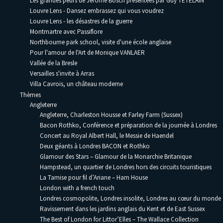
Les grandes peurs de Jérôme Bosch présentées par Guy TETELAIN
Louvre Lens - Dansez embrassez qui vous voudrez
Louvre Lens - les désastres de la guerre
Montmartre avec Passiflore
Northbourne park school, visite d'une école anglaise
Pour l'amour de l'Art de Monique VANLAER
Vallée de la Bresle
Versailles s'invite à Arras
Villa Cavrois, un château moderne
Thèmes
Angleterre
Angleterre, Charleston Housse et Farley Farm (Sussex)
Bacon Rothko, Conférence et préparation de la journée à Londres
Concert au Royal Albert Hall, le Messie de Haendel
Deux géants à Londres BACON et Rothko
Glamour des Stars – Glamour de la Monarchie Britanique
Hampstead, un quartier de Londres hors des circuits touristiques
La Tamise pour fil d’Ariane – Ham House
London with a french touch
Londres cosmopolite, Londres insolite, Londres au cœur du monde
Ravissement dans les jardins anglais du Kent et de East Sussex
The Best of London for Littor’Elles – The Wallace Collection