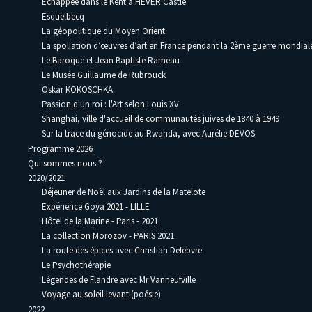
Échappée dans le Kent à HEVER Castle
Esquelbecq
La géopolitique du Moyen Orient
La spoliation d’œuvres d’art en France pendant la 2ème guerre mondia
Le Baroque et Jean Baptiste Rameau
Le Musée Guillaume de Rubrouck
Oskar KOKOSCHKA
Passion d'un roi : l'Art selon Louis XV
Shanghai, ville d'accueil de communautés juives de 1840 à 1949
Sur la trace du génocide au Rwanda, avec Aurélie DEVOS
Programme 2026
Qui sommes nous ?
2020/2021
Déjeuner de Noël aux Jardins de la Matelote
Expérience Goya 2021 - LILLE
Hôtel de la Marine - Paris - 2021
La collection Morozov - PARIS 2021
La route des épices avec Christian Defebvre
Le Psychothérapie
Légendes de Flandre avec Mr Vanneufville
Voyage au soleil levant (poésie)
2022