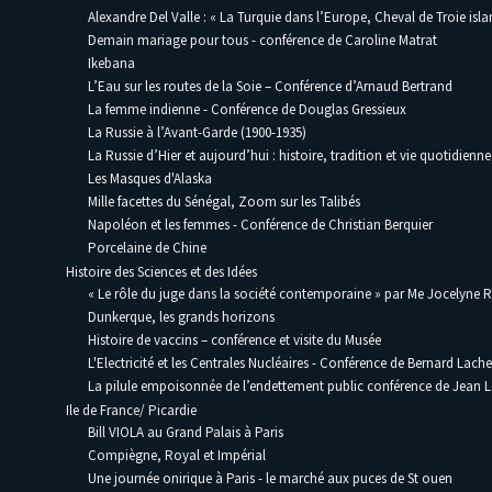
Alexandre Del Valle : « La Turquie dans l’Europe, Cheval de Troie isla
Demain mariage pour tous - conférence de Caroline Matrat
Ikebana
L’Eau sur les routes de la Soie – Conférence d’Arnaud Bertrand
La femme indienne - Conférence de Douglas Gressieux
La Russie à l’Avant-Garde (1900-1935)
La Russie d’Hier et aujourd’hui : histoire, tradition et vie quotidienne
Les Masques d'Alaska
Mille facettes du Sénégal, Zoom sur les Talibés
Napoléon et les femmes - Conférence de Christian Berquier
Porcelaine de Chine
Histoire des Sciences et des Idées
« Le rôle du juge dans la société contemporaine » par Me Jocelyne 
Dunkerque, les grands horizons
Histoire de vaccins – conférence et visite du Musée
L'Electricité et les Centrales Nucléaires - Conférence de Bernard Lache
La pilule empoisonnée de l’endettement public conférence de Jean
Ile de France/ Picardie
Bill VIOLA au Grand Palais à Paris
Compiègne, Royal et Impérial
Une journée onirique à Paris - le marché aux puces de St ouen