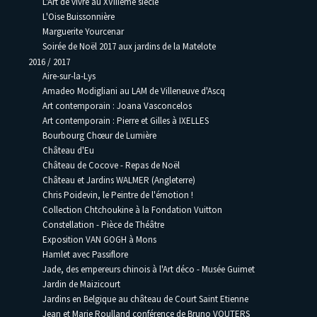
L'Art de vivre au XVIIIème siècle
L'Oise Buissonnière
Marguerite Yourcenar
Soirée de Noël 2017 aux jardins de la Matelote
2016 / 2017
Aire-sur-la-Lys
Amadeo Modigliani au LAM de Villeneuve d'Ascq
Art contemporain : Joana Vasconcelos
Art contemporain : Pierre et Gilles à IXELLES
Bourbourg Chœur de Lumière
Château d'Eu
Château de Cocove - Repas de Noël
Château et Jardins WALMER (Angleterre)
Chris Poidevin, le Peintre de l'émotion !
Collection Chtchoukine à la Fondation Vuitton
Constellation - Pièce de Théâtre
Exposition VAN GOGH à Mons
Hamlet avec Passiflore
Jade, des empereurs chinois à l'Art déco - Musée Guimet
Jardin de Maizicourt
Jardins en Belgique au château de Court Saint Etienne
Jean et Marie Roulland conférence de Bruno VOUTERS