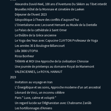
Alexandra David-Neel, 100 ans d’Aventures Du Sikkim au Tibet interdit
Bruxelles Hôtel de la Monnaie et cimetière de Laeken
Déjeuner de l'Avent 2023
Géopolitique à l'heure des conflits d’aujourd’hui
L'Orientalisme avec Lecoanet Hemant au Musée de la Dentelle
Le Palais de la cathédrale à Saint Omer
Le théâtre de la Grèce ancienne
Le Yoga des Yeux avec Capucine CLAYTON Professeur de Yoga
Les années 30 à Boulogne Billancourt
Lille 3000 UTOPIA
Rosa Bonheur
TAÏWAN et MOI Une Approche de la civilisation Chinoise
Une journée de printemps au domaine Royal de Mariemont
VALENCIENNES, Le ROYAL HAINAUT
2019
Invitation au voyage en Iran
L' Énergétique et ses soins, Approche moderne d'un art ancestral
Léonard de Vinci, un inconnu célèbre
Paris " Luxe, calme et volupté "
Un regard lucide sur l'Afghanistan avec Chabname Zariâb
Les hortillonnages d'Amiens