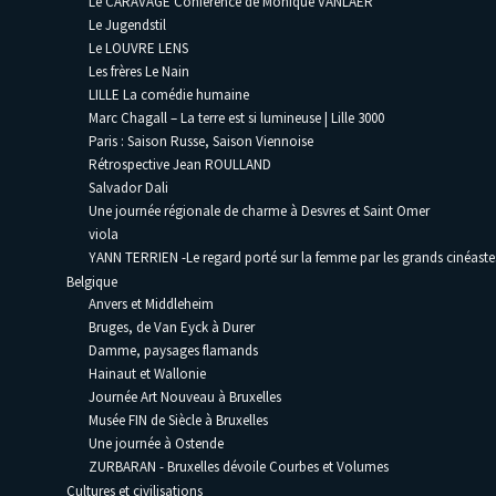
Le CARAVAGE Conférence de Monique VANLAER
Le Jugendstil
Le LOUVRE LENS
Les frères Le Nain
LILLE La comédie humaine
Marc Chagall – La terre est si lumineuse | Lille 3000
Paris : Saison Russe, Saison Viennoise
Rétrospective Jean ROULLAND
Salvador Dali
Une journée régionale de charme à Desvres et Saint Omer
viola
YANN TERRIEN -Le regard porté sur la femme par les grands cinéaste
Belgique
Anvers et Middleheim
Bruges, de Van Eyck à Durer
Damme, paysages flamands
Hainaut et Wallonie
Journée Art Nouveau à Bruxelles
Musée FIN de Siècle à Bruxelles
Une journée à Ostende
ZURBARAN - Bruxelles dévoile Courbes et Volumes
Cultures et civilisations