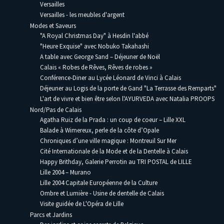
Versailles
Versailles - les meubles d'argent
Modes et Saveurs
"A Royal Christmas Day" à Hesdin l'abbé
"Heure Exquise" avec Nobuko Takahashi
A table avec George Sand – Déjeuner de Noël
Calais « Robes de Rêves, Rêves de robes »
Conférence-Diner au Lycée Léonard de Vinci à Calais
Déjeuner au Logis de la porte de Gand "La Terrasse des Remparts"
L'art de vivre et bien être selon l'AYURVEDA avec Natalia PROOPS
Nord/Pas de Calais
Agatha Ruiz de la Prada : un coup de coeur – Lille XXL
Balade à Wimereux, perle de la côte d’Opale
Chroniques d’une ville magique : Montreuil Sur Mer
Cité Internationale de la Mode et de la Dentelle à Calais
Happy Brithday, Galerie Perrotin au TRI POSTAL de LILLE
Lille 2004 – Murano
Lille 2004 Capitale Européenne de la Culture
Ombre et Lumière - Usine de dentelle de Calais
Visite guidée de L'Opéra de Lille
Parcs et Jardins