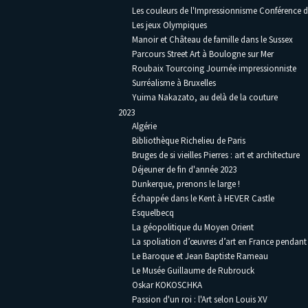
Les couleurs de l'Impressionnisme Conférence 
Les jeux Olympiques
Manoir et Château de famille dans le Sussex
Parcours Street Art à Boulogne sur Mer
Roubaix Tourcoing Journée impressionniste
Surréalisme à Bruxelles
Yuima Nakazato, au delà de la couture
2023
Algérie
Bibliothèque Richelieu de Paris
Bruges de si vieilles Pierres : art et architecture
Déjeuner de fin d'année 2023
Dunkerque, prenons le large !
Échappée dans le Kent à HEVER Castle
Esquelbecq
La géopolitique du Moyen Orient
La spoliation d’œuvres d’art en France pendan
Le Baroque et Jean Baptiste Rameau
Le Musée Guillaume de Rubrouck
Oskar KOKOSCHKA
Passion d'un roi : l'Art selon Louis XV