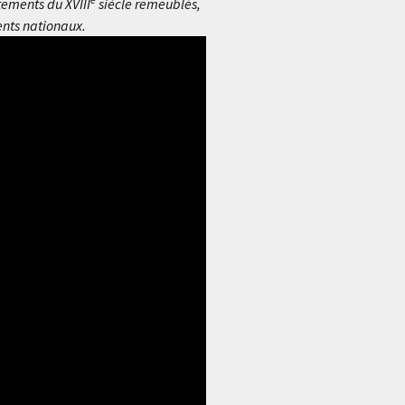
tements du XVIII
siècle remeublés,
ents nationaux.