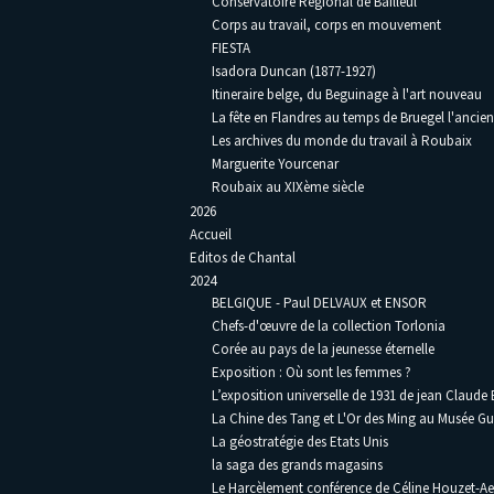
Conservatoire Régional de Bailleul
Corps au travail, corps en mouvement
FIESTA
Isadora Duncan (1877-1927)
Itineraire belge, du Beguinage à l'art nouveau
La fête en Flandres au temps de Bruegel l'ancien
Les archives du monde du travail à Roubaix
Marguerite Yourcenar
Roubaix au XIXème siècle
2026
Accueil
Editos de Chantal
2024
BELGIQUE - Paul DELVAUX et ENSOR
Chefs-d'œuvre de la collection Torlonia
Corée au pays de la jeunesse éternelle
Exposition : Où sont les femmes ?
L’exposition universelle de 1931 de jean Claude
La Chine des Tang et L'Or des Ming au Musée G
La géostratégie des Etats Unis
la saga des grands magasins
Le Harcèlement conférence de Céline Houzet-Ae