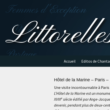
Aller
au
contenu
Littorelle
Accueil
Editos de Chanta
Hôtel de la Marine – Paris –
Une visite incontournable à Paris
L’Hôtel de la Marine est un monum
e
XVIII
siècle édifié par Ange-Jacque
devenir, pendant plus de deux-cents