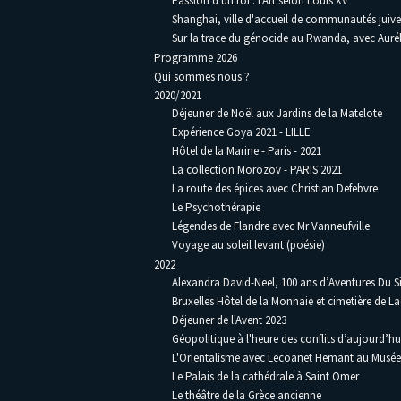
Passion d'un roi : l'Art selon Louis XV
Shanghai, ville d'accueil de communautés juive
Sur la trace du génocide au Rwanda, avec Auré
Programme 2026
Qui sommes nous ?
2020/2021
Déjeuner de Noël aux Jardins de la Matelote
Expérience Goya 2021 - LILLE
Hôtel de la Marine - Paris - 2021
La collection Morozov - PARIS 2021
La route des épices avec Christian Defebvre
Le Psychothérapie
Légendes de Flandre avec Mr Vanneufville
Voyage au soleil levant (poésie)
2022
Alexandra David-Neel, 100 ans d’Aventures Du Si
Bruxelles Hôtel de la Monnaie et cimetière de L
Déjeuner de l'Avent 2023
Géopolitique à l'heure des conflits d’aujourd’hu
L'Orientalisme avec Lecoanet Hemant au Musée 
Le Palais de la cathédrale à Saint Omer
Le théâtre de la Grèce ancienne