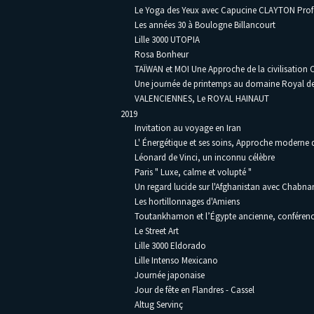
Le Yoga des Yeux avec Capucine CLAYTON Prof
Les années 30 à Boulogne Billancourt
Lille 3000 UTOPIA
Rosa Bonheur
TAÏWAN et MOI Une Approche de la civilisation 
Une journée de printemps au domaine Royal d
VALENCIENNES, Le ROYAL HAINAUT
2019
Invitation au voyage en Iran
L' Énergétique et ses soins, Approche moderne d
Léonard de Vinci, un inconnu célèbre
Paris " Luxe, calme et volupté "
Un regard lucide sur l'Afghanistan avec Chabn
Les hortillonnages d'Amiens
Toutankhamon et l’Égypte ancienne, conférenc
Le Street Art
Lille 3000 Eldorado
Lille Intenso Mexicano
Journée japonaise
Jour de fête en Flandres - Cassel
Altug Servinç