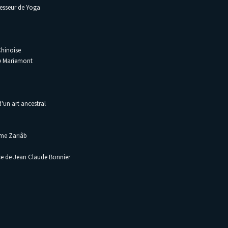
esseur de Yoga
Chinoise
e Mariemont
'un art ancestral
ame Zariâb
e de Jean Claude Bonnier