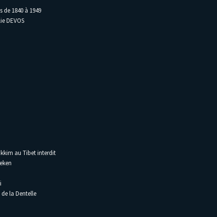
s de 1840 à 1949
lie DEVOS
kkim au Tibet interdit
aeken
i
de la Dentelle