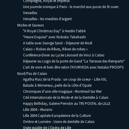
Compiègne, Royal et Impérial
Une journée onirique à Paris - le marché aux puces de St ouen
Versailles
Versailles - les meubles d'argent
Modes et Saveurs
"A Royal Christmas Day" à Hesdin l'abbé
"Heure Exquise" avec Nobuko Takahashi
A table avec George Sand – Déjeuner de Noël
Calais « Robes de Rêves, Rêves de robes »
Conférence-Diner au Lycée Léonard de Vinci à Calais
Déjeuner au Logis de la porte de Gand "La Terrasse des Remparts"
L'art de vivre et bien être selon l'AYURVEDA avec Natalia PROOPS
Nord/Pas de Calais
Agatha Ruiz de la Prada : un coup de coeur – Lille XXL
Balade à Wimereux, perle de la côte d’Opale
Chroniques d’une ville magique : Montreuil Sur Mer
Cité Internationale de la Mode et de la Dentelle à Calais
Happy Brithday, Galerie Perrotin au TRI POSTAL de LILLE
Lille 2004 – Murano
Lille 2004 Capitale Européenne de la Culture
Ombre et Lumière - Usine de dentelle de Calais
Visite guidée de L'Opéra de Lille