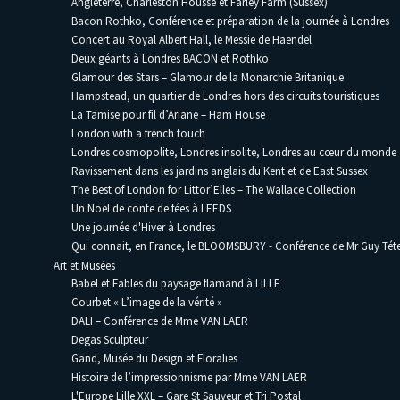
Angleterre, Charleston Housse et Farley Farm (Sussex)
Bacon Rothko, Conférence et préparation de la journée à Londres
Concert au Royal Albert Hall, le Messie de Haendel
Deux géants à Londres BACON et Rothko
Glamour des Stars – Glamour de la Monarchie Britanique
Hampstead, un quartier de Londres hors des circuits touristiques
La Tamise pour fil d’Ariane – Ham House
London with a french touch
Londres cosmopolite, Londres insolite, Londres au cœur du monde
Ravissement dans les jardins anglais du Kent et de East Sussex
The Best of London for Littor’Elles – The Wallace Collection
Un Noël de conte de fées à LEEDS
Une journée d'Hiver à Londres
Qui connait, en France, le BLOOMSBURY - Conférence de Mr Guy Téte
Art et Musées
Babel et Fables du paysage flamand à LILLE
Courbet « L’image de la vérité »
DALI – Conférence de Mme VAN LAER
Degas Sculpteur
Gand, Musée du Design et Floralies
Histoire de l’impressionnisme par Mme VAN LAER
L'Europe Lille XXL – Gare St Sauveur et Tri Postal