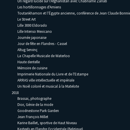
Un regard lucide sur l'Afghanistan avec Chabname Zariâb
Les hortillonnages d'Amiens
Toutankhamon et l’Égypte ancienne, conférence de Jean Claude Bonni
Le Street Art
Lille 3000 Eldorado
Lille Intenso Mexicano
Journée japonaise
Jour de fête en Flandres - Cassel
Altug Servinç
La Chapelle Musicale de Waterloo
Haute dentelle
Mémoire de cuisine
Imprimerie Nationale du Livre et de l'Estampe
ARRAS ville intellectuelle et impériale
Un Noël coloré et musical à la Matelote
2018
Brassai, photographe
Dior, Génie de la mode
Goodnestone Park Garden
Jean François Millet
Karine Baillet, sportive de Haut Niveau
Kasteels en Flandre Occidentale (Belgique)