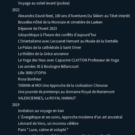
Voyage au soleil levant (poésie)
2022
Alexandra David-Neel, 100 ans d’Aventures Du Sikkim au Tibet interdit
Bruxelles Hôtel de la Monnaie et cimetière de Laeken
Déjeuner de l'Avent 2023
Géopolitique à l'heure des conflits d’aujourd’hui
L'Orientalisme avec Lecoanet Hemant au Musée de la Dentelle
Le Palais de la cathédrale à Saint Omer
Le théâtre de la Grèce ancienne
Le Yoga des Yeux avec Capucine CLAYTON Professeur de Yoga
Les années 30 à Boulogne Billancourt
Lille 3000 UTOPIA
Rosa Bonheur
TAÏWAN et MOI Une Approche de la civilisation Chinoise
Une journée de printemps au domaine Royal de Mariemont
VALENCIENNES, Le ROYAL HAINAUT
2019
Invitation au voyage en Iran
L' Énergétique et ses soins, Approche moderne d'un art ancestral
Léonard de Vinci, un inconnu célèbre
Paris " Luxe, calme et volupté "