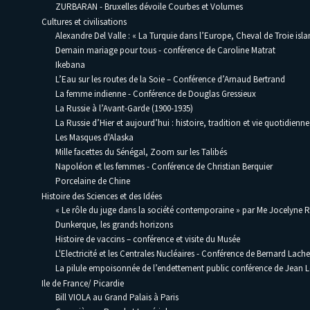
ZURBARAN - Bruxelles dévoile Courbes et Volumes
Cultures et civilisations
Alexandre Del Valle : « La Turquie dans l’Europe, Cheval de Troie isla
Demain mariage pour tous - conférence de Caroline Matrat
Ikebana
L’Eau sur les routes de la Soie – Conférence d’Arnaud Bertrand
La femme indienne - Conférence de Douglas Gressieux
La Russie à l’Avant-Garde (1900-1935)
La Russie d’Hier et aujourd’hui : histoire, tradition et vie quotidienne
Les Masques d'Alaska
Mille facettes du Sénégal, Zoom sur les Talibés
Napoléon et les femmes - Conférence de Christian Berquier
Porcelaine de Chine
Histoire des Sciences et des Idées
« Le rôle du juge dans la société contemporaine » par Me Jocelyne 
Dunkerque, les grands horizons
Histoire de vaccins – conférence et visite du Musée
L'Electricité et les Centrales Nucléaires - Conférence de Bernard Lache
La pilule empoisonnée de l’endettement public conférence de Jean
Ile de France/ Picardie
Bill VIOLA au Grand Palais à Paris