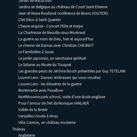
Jardin de Maizicourt
Jardins en Belgique au château de Court Saint Etienne
Jean et Marie Roulland conférence de Bruno VOUTERS
L'Art Déco à Saint Quentin
L'heure exquise - Concert Flûte et Harpe
La Chartreuse de Neuville-sous-Montreuil
La guerre au nom de Dieu, hier et aujourd'hui
Le chemin de Damas avec Christian CHESNOT
Le Familistère à Guise
Le jardin japonais, un sanctuaire spirituel
Le Sidaner au Musée du Touquet
Les grandes peurs de Jérôme Bosch présentées par Guy TETELAIN
Louvre Lens - Dansez embrassez qui vous voudrez
Louvre Lens - les désastres de la guerre
Montmartre avec Passiflore
Northbourne park school, visite d'une école anglaise
Pour l'amour de l'Art de Monique VANLAER
Vallée de la Bresle
Versailles s'invite à Arras
Villa Cavrois, un château moderne
Thèmes
Angleterre