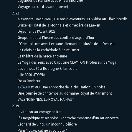
Légendes de Flandre avec Mr Vanneufville
Voyage au soleil levant (poésie)
2022
Alexandra David-Neel, 100 ans d’Aventures Du Sikkim au Tibet interdit
Bruxelles Hôtel de la Monnaie et cimetière de Laeken
Déjeuner de l'Avent 2023
Géopolitique à l'heure des conflits d’aujourd’hui
L'Orientalisme avec Lecoanet Hemant au Musée de la Dentelle
Le Palais de la cathédrale à Saint Omer
Le théâtre de la Grèce ancienne
Le Yoga des Yeux avec Capucine CLAYTON Professeur de Yoga
Les années 30 à Boulogne Billancourt
Lille 3000 UTOPIA
Rosa Bonheur
TAÏWAN et MOI Une Approche de la civilisation Chinoise
Une journée de printemps au domaine Royal de Mariemont
VALENCIENNES, Le ROYAL HAINAUT
2019
Invitation au voyage en Iran
L' Énergétique et ses soins, Approche moderne d'un art ancestral
Léonard de Vinci, un inconnu célèbre
Paris " Luxe, calme et volupté "