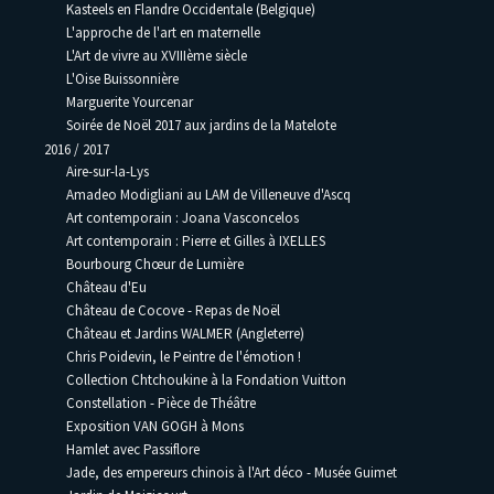
Kasteels en Flandre Occidentale (Belgique)
L'approche de l'art en maternelle
L'Art de vivre au XVIIIème siècle
L'Oise Buissonnière
Marguerite Yourcenar
Soirée de Noël 2017 aux jardins de la Matelote
2016 / 2017
Aire-sur-la-Lys
Amadeo Modigliani au LAM de Villeneuve d'Ascq
Art contemporain : Joana Vasconcelos
Art contemporain : Pierre et Gilles à IXELLES
Bourbourg Chœur de Lumière
Château d'Eu
Château de Cocove - Repas de Noël
Château et Jardins WALMER (Angleterre)
Chris Poidevin, le Peintre de l'émotion !
Collection Chtchoukine à la Fondation Vuitton
Constellation - Pièce de Théâtre
Exposition VAN GOGH à Mons
Hamlet avec Passiflore
Jade, des empereurs chinois à l'Art déco - Musée Guimet