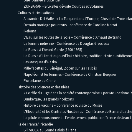
Une journée à Ostende
ZURBARAN - Bruxelles dévoile Courbes et Volumes
Cultures et civilisations
Alexandre Del Valle : « La Turquie dans l’Europe, Cheval de Troie isla
Demain mariage pour tous - conférence de Caroline Matrat
Ikebana
L’Eau sur les routes de la Soie – Conférence d’Arnaud Bertrand
La femme indienne - Conférence de Douglas Gressieux
La Russie à l’Avant-Garde (1900-1935)
La Russie d’Hier et aujourd’hui : histoire, tradition et vie quotidienne
Les Masques d'Alaska
Mille facettes du Sénégal, Zoom sur les Talibés
Napoléon et les femmes - Conférence de Christian Berquier
Porcelaine de Chine
Histoire des Sciences et des Idées
« Le rôle du juge dans la société contemporaine » par Me Jocelyne 
Dunkerque, les grands horizons
Histoire de vaccins – conférence et visite du Musée
L'Electricité et les Centrales Nucléaires - Conférence de Bernard Lache
La pilule empoisonnée de l’endettement public conférence de Jean
Ile de France/ Picardie
Bill VIOLA au Grand Palais à Paris