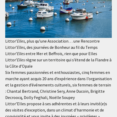
Littor’
Elles
, plus qu’une Association… une Rencontre
Littor’
Elles
, des journées de Bonheur au fil du Temps
Littor’
Elles
entre Mer et Beffrois, rien que pour Elles
Littor’
Elles
règne sur un territoire qui s’étend de la Flandre à
la Côte d’Opale
Six femmes passionnées et enthousiastes, cinq femmes en
marche ayant acquis 20 ans d’expérience dans l’organisation
et la gestion d’événements culturels, six femmes de terrain
: Chantal Bertrand, Christine Sery, Anne Ducoin, Brigitte
Decroocq, Dolly Feghali, Noëlle Soupey
Littor’Elles propose à ses adhérentes et à leurs invité(e)s
des visites d’exception, dans un climat d’harmonie et de
convivialité et vous invite à des journées « privilèges »,