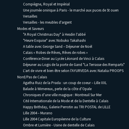
Compiègne, Royal et Impérial
Une journée onirique à Paris - le marché aux puces de St ouen
Versailles
Versailles - les meubles d'argent
Modes et Saveurs
"A Royal Christmas Day" à Hesdin l'abbé
"Heure Exquise" avec Nobuko Takahashi
A table avec George Sand – Déjeuner de Noël
Calais « Robes de Rêves, Rêves de robes »
Conférence-Diner au Lycée Léonard de Vinci à Calais
Déjeuner au Logis de la porte de Gand "La Terrasse des Remparts"
L'art de vivre et bien être selon l'AYURVEDA avec Natalia PROOPS
Nord/Pas de Calais
Agatha Ruiz de la Prada : un coup de coeur – Lille XXL
Balade à Wimereux, perle de la côte d’Opale
Chroniques d’une ville magique : Montreuil Sur Mer
Cité Internationale de la Mode et de la Dentelle à Calais
Happy Brithday, Galerie Perrotin au TRI POSTAL de LILLE
Lille 2004 – Murano
Lille 2004 Capitale Européenne de la Culture
Ombre et Lumière - Usine de dentelle de Calais